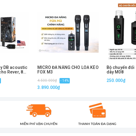
y DB acoustic
MICRO ĐA NĂNG CHO LOA KÉO
Bộ chuyển đổi
ho Rever, 8
FOX M3
dây M08
số
250.000₫
4.500.000₫
- 14%
3.890.000₫