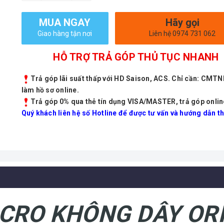
MUA NGAY
Hãy gọi
Giao hàng tận nơi
Liên hệ 0974 731 062
HỖ TRỢ TRẢ GÓP THỦ TỤC NHANH
Trả góp lãi suất thấp với HD Saison, ACS. Chỉ cần: CMT
làm hồ sơ online.
Trả góp 0% qua thẻ tín dụng VISA/MASTER, trả góp onlin
Quý khách liên hệ số Hotline để được tư vấn và hướng dẫn th
ICRO KHÔNG DÂY ORI