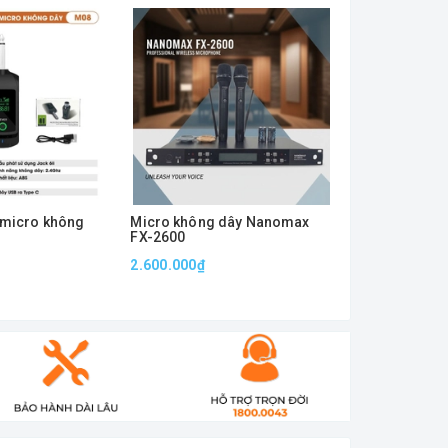
 micro không
Micro không dây Nanomax
Micro không 
FX-2600
NEKO ME21
2.600.000₫
3.250.000₫
- 
2.850.000₫