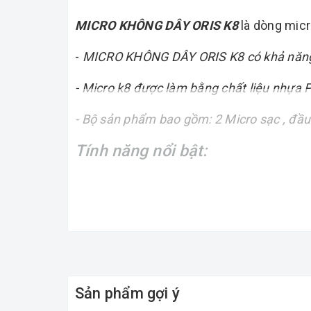
MICRO KHÔNG DÂY ORIS K8
là dòng micro
-
MICRO KHÔNG DÂY ORIS K8 có khả năng xử
- Micro k8 được làm bằng chất liệu nhựa Pl
- Bộ sản phẩm bao gồm: 2 Micro sạc , đầu
Tính năng nổi bật:
- Khả năng bắt sóng mạnh dưới 20m
- Micro khuyết đại thêm 1 tần số nên hát 
- Tiện lợi, đa năng, di chuyển dễ dàng, man
Sản phẩm gợi ý