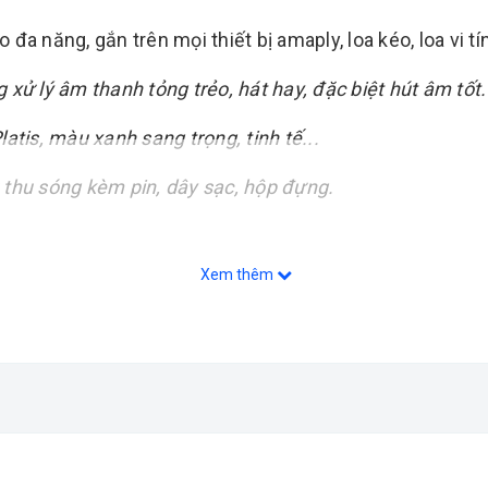
 đa năng, gắn trên mọi thiết bị amaply, loa kéo, loa vi tính
 lý âm thanh tỏng trẻo, hát hay, đặc biệt hút âm tốt.
atis, màu xanh sang trọng, tinh tế...
 thu sóng kèm pin, dây sạc, hộp đựng.
Xem thêm
nhẹ, hút âm tốt
g đi nhỏ gọn, tương thích tất cả các thiết bị