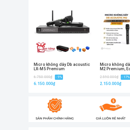
Micro không dây Db acoustic
Micro không dâ
LX-M5 Premium
M2 Premium, Ec
hiệu ứng vang 
6.750.000₫
2.590.000₫
- 9%
- 17%
6.150.000₫
2.150.000₫