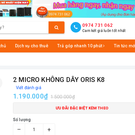
0974 731 062
Cam kết giá luôn tốt nhất
chủ
Dịch vụ cho thuê
Trả góp nhanh 10 phút
Tin tức mớ
2 MICRO KHÔNG DÂY ORIS K8
Viết đánh giá
1.190.000₫
1.500.000₫
ƯU ĐÃI ĐẶC BIỆT KÈM THEO
Số lượng
–
+