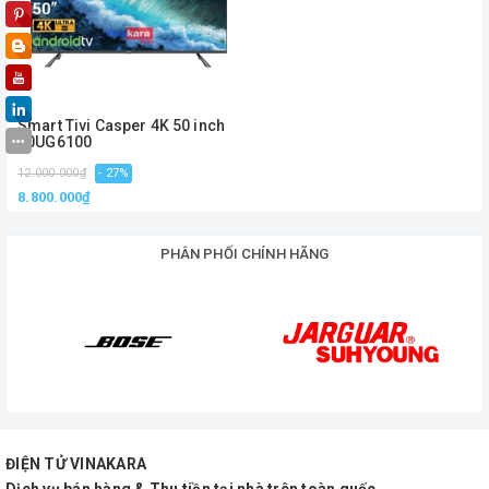
Smart Tivi Casper 4K 50 inch
50UG6100
12.000.000₫
- 27%
8.800.000₫
PHÂN PHỐI CHÍNH HÃNG
ĐIỆN TỬ VINAKARA
Dịch vụ bán hàng & Thu tiền tại nhà trên toàn quốc