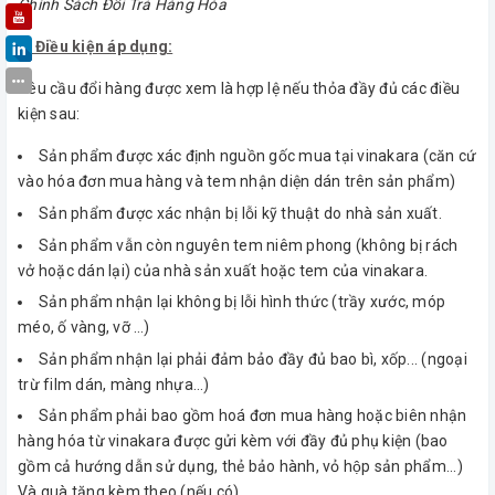
Chính Sách Đổi Trả Hàng Hóa
1. Điều kiện áp dụng:
Yêu cầu đổi hàng được xem là hợp lệ nếu thỏa đầy đủ các điều
kiện sau:
Sản phẩm được xác định nguồn gốc mua tại vinakara (căn cứ
vào hóa đơn mua hàng và tem nhận diện dán trên sản phẩm)
Sản phẩm được xác nhận bị lỗi kỹ thuật do nhà sản xuất.
Sản phẩm vẫn còn nguyên tem niêm phong (không bị rách
vở hoặc dán lại) của nhà sản xuất hoặc tem của vinakara.
Sản phẩm nhận lại không bị lỗi hình thức (trầy xước, móp
méo, ố vàng, vỡ …)
Sản phẩm nhận lại phải đảm bảo đầy đủ bao bì, xốp... (ngoại
trừ film dán, màng nhựa…)
Sản phẩm phải bao gồm hoá đơn mua hàng hoặc biên nhận
hàng hóa từ vinakara được gửi kèm với đầy đủ phụ kiện (bao
gồm cả hướng dẫn sử dụng, thẻ bảo hành, vỏ hộp sản phẩm...)
Và quà tặng kèm theo (nếu có).