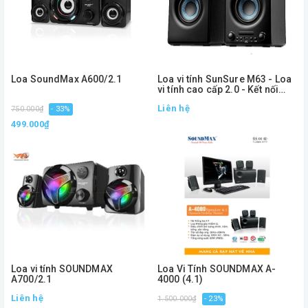
Loa SoundMax A600/2.1
Loa vi tính SunSure M63 - Loa
vi tính cao cấp 2.0 - Kết nối
bluetooth 5.0
Liên hệ
750.000₫
- 33%
499.000₫
Loa vi tính SOUNDMAX
Loa Vi Tính SOUNDMAX A-
A700/2.1
4000 (4.1)
Liên hệ
1.500.000₫
- 23%