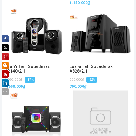
1.150.000₫
Loa Vi Tính Soundmax
Loa vi tính Soundmax
A2140/2.1
A828/2.1
1.990.000₫
- 17%
900.000₫
- 22%
1.650.000₫
700.000₫