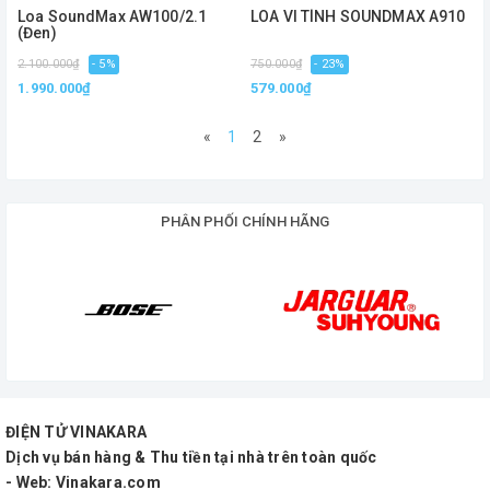
Loa SoundMax AW100/2.1
LOA VI TÍNH SOUNDMAX A910
(Đen)
2.100.000₫
- 5%
750.000₫
- 23%
1.990.000₫
579.000₫
«
1
2
»
PHÂN PHỐI CHÍNH HÃNG
ĐIỆN TỬ VINAKARA
Dịch vụ bán hàng & Thu tiền tại nhà trên toàn quốc
- Web: Vinakara.com