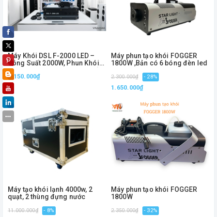
Máy Khói DSL F-2000 LED –
Máy phun tạo khói FOGGER
Công Suất 2000W, Phun Khói
1800W ,Bản có 6 bóng đèn led
Mạnh, Tích Hợp LED Sân Khấu
2.150.000₫
2.300.000₫
- 28%
1.650.000₫
Máy tạo khói lạnh 4000w, 2
Máy phun tạo khói FOGGER
quạt, 2 thùng đựng nước
1800W
11.000.000₫
- 8%
2.350.000₫
- 32%