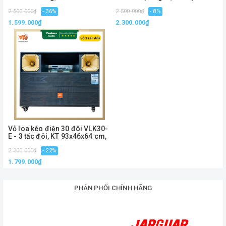
52x45x98cm
2.500.000₫
- 36%
2.500.000₫
- 8%
1.599.000₫
2.300.000₫
Vỏ loa kéo điện 30 đôi VLK30-
E - 3 tấc đôi, KT 93x46x64 cm,
2.300.000₫
- 22%
1.799.000₫
PHÂN PHỐI CHÍNH HÃNG