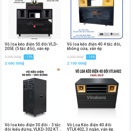
Vỏ loa kéo điện 50 đôi VLD-
Vỏ loa kéo điện 40 4 tấc đôi,
205E (5 tấc đôi), ván ép
không cửa, ván ép
3.000.000₫
- 13%
2.500.000₫
- 16%
2.600.000₫
2.100.000₫
Vỏ loa kéo điện 30 đôi - 3 tấc
Vỏ Loa Kéo điện 40 đôi
đôi kiểu đứng, VLKD-302 KT
VTLK402, 3 ngăn, ván ép