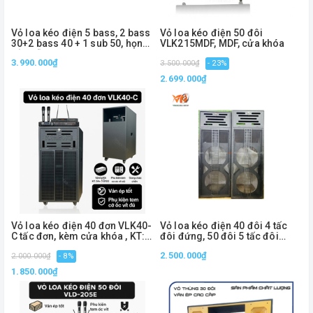
Vỏ loa kéo điện 5 bass, 2 bass
Vỏ loa kéo điện 50 đôi
30+2 bass 40 + 1 sub 50, họng
VLK215MDF, MDF, cửa khóa
hỏa tiễn VLH3HT
3.990.000₫
3.500.000₫
- 23%
2.699.000₫
Vỏ loa kéo điện 40 đơn VLK40-
Vỏ loa kéo điện 40 đôi 4 tấc
C tấc đơn, kèm cửa khóa , KT:
đôi đứng, 50 đôi 5 tấc đôi
54x50x103
đứng+ cửa khóa
2.500.000₫
2.000.000₫
- 8%
1.850.000₫