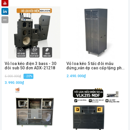
Vỏ loa kéo điện 3 bass - 30
Vỏ loa kéo 5 tấc đôi mẫu
đôi sub 50 đơn ADX-21218
đứng,ván ép cao cấp tặng phụ
kiện, ADX5001
2.490.000₫
5.000.000₫
- 20%
3.990.000₫