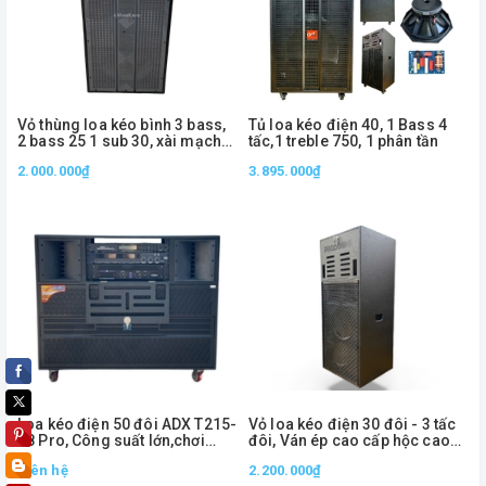
Vỏ thùng loa kéo bình 3 bass,
Tủ loa kéo điện 40, 1 Bass 4
2 bass 25 1 sub 30, xài mạch
tấc,1 treble 750, 1 phân tần
19x38 | AD32530-MP
2.000.000₫
3.895.000₫
Loa kéo điện 50 đôi ADX T215-
Vỏ loa kéo điện 30 đôi - 3 tấc
58 Pro, Công suất lớn,chơi
đôi, Ván ép cao cấp hộc cao
không gian ngoài trời
35cm, VLK3035
Liên hệ
2.200.000₫