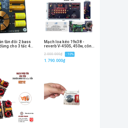
ân tần đôi 2 bass
Mạch loa kéo 19x38 -
,dùng cho 3 tấc 4
reverb V-450S, 450w, công
tấc đôi, HT-1623
suất mạnh mẽ
2.000.000₫
- 10%
1.790.000₫