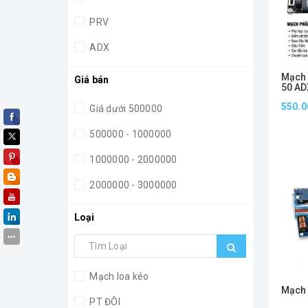
PRV
ADX
CHINA
Mạch 
Giá bán
50 AD
809 N
550.0
Cắt T
Giá dưới 500000
Chuyê
500000 - 1000000
1000000 - 2000000
2000000 - 3000000
3000000 - 4000000
Loại
4000000 - 5000000
5000000 - 6000000
Mạch loa kéo
6000000 - 7000000
Mạch 
PT ĐÔI