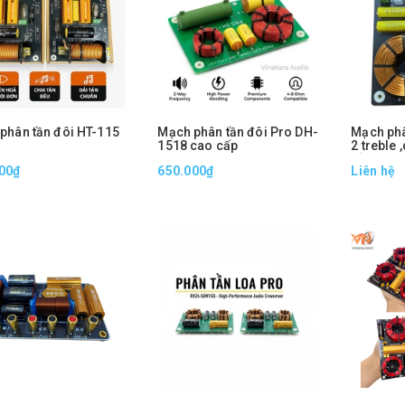
 phân tần đôi HT-115
Mạch phân tần đôi Pro DH-
Mạch ph
1518 cao cấp
2 treble 
tấc và 5 
00₫
650.000₫
Liên hệ