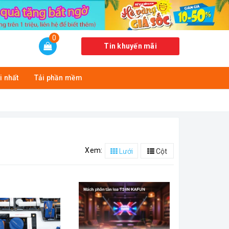
0
Tin khuyến mãi
i nhất
Tải phần mềm
Xem:
Lưới
Cột