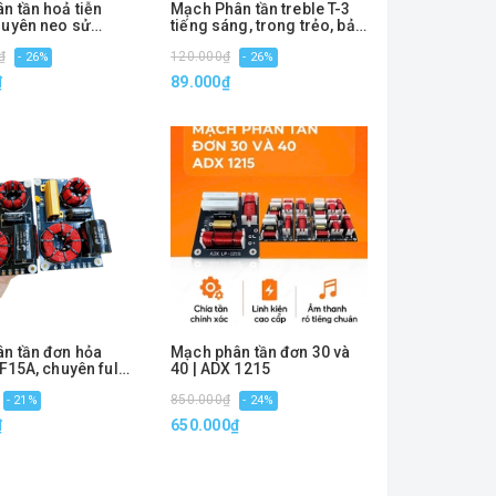
n tần hoả tiễn
Mạch Phân tần treble T-3
uyên neo sử
tiếng sáng, trong trẻo, bảo
 đôi 30, 40
vệ loa
₫
120.000₫
- 26%
- 26%
₫
89.000₫
n tần đơn hỏa
Mạch phân tần đơn 30 và
 F15A, chuyên full
40 | ADX 1215
 đôi
850.000₫
- 21%
- 24%
₫
650.000₫