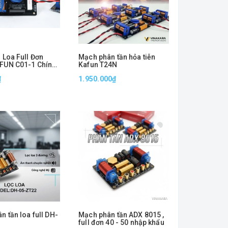
 Loa Full Đơn
Mạch phân tần hỏa tiễn
FUN C01-1 Chính
Kafun T24N
nh Kiện Cao Cấp,
₫
1.950.000₫
 Ổn Định ( 1 CÁI)
n tần loa full DH-
Mạch phân tần ADX 8015 ,
full đơn 40 - 50 nhập khẩu