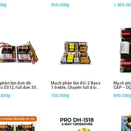
00₫
950.000₫
1.050.00
phân tần đơn db
Mạch phân tần đôi 2 Bass
Mạch ph
c ES12, full đơn 30
1 treble, Chuyên full đôi
CẤP – DÙ
,Phi thuyền,Hỏa tiễn , P-
3, 4, 5 T
.000₫
750.000₫
890.000
0126