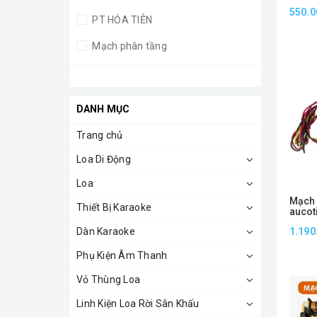
Giá trên 7000000
550.0
PT HỎA TIỄN
Mạch phân tầng
PT TREBLE
Mạch phân tần
DANH MỤC
PT SUB
Trang chủ
PT KÉO ĐƠN
Loa Di Động
PT ĐƠN-ĐÔI
Loa
Mạch 
PT ĐƠN
Thiết Bị Karaoke
aucoti
40
Dàn Karaoke
1.190
Phụ Kiện Âm Thanh
Vỏ Thùng Loa
Linh Kiện Loa Rời Sân Khấu