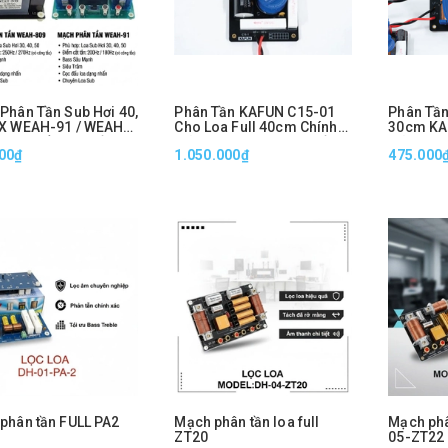
Phân Tần Sub Hơi 40,
Phân Tần KAFUN C15-01
Phân Tần
X WEAH-91 / WEAH-
Cho Loa Full 40cm Chính
30cm KA
hập Khẩu – 2 Cấp Độ
Hãng, Linh Kiện Cao Cấp,
Hãng, Li
00₫
1.050.000₫
475.000
ần, Bass Sâu Mạnh,
Âm Thanh Ổn Định
Âm Thanh
n Loa Sub
phân tần FULL PA2
Mạch phân tần loa full
Mạch phâ
ZT20
05-ZT22