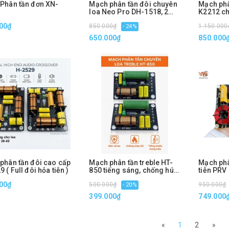
Phân tần đơn XN-
Mạch phân tần đôi chuyên
Mạch phâ
loa Neo Pro DH-1518, 2
K2212 ch
way 2 bass 1 treble
dụng full
00₫
850.000₫
1.150.000
- 24%
650.000₫
850.000
phân tần đôi cao cấp
Mạch phân tần treble HT-
Mạch phâ
 ( Full đôi hỏa tiễn )
850 tiếng sáng, chống hú
tiễn PRV
tốt, chuyên loa treble cao
30 và 40
00₫
500.000₫
950.000₫
cấp
- 20%
399.000₫
749.000
«
1
2
»