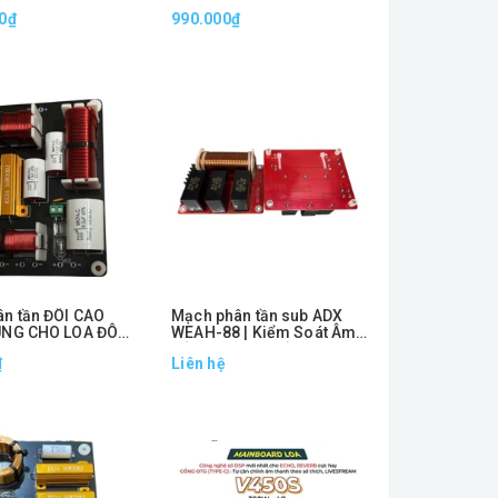
0₫
990.000₫
ân tần ĐÔI CAO
Mạch phân tần sub ADX
NG CHO LOA ĐÔI
WEAH-88 | Kiểm Soát Âm
ẤC
Trầm, Uy Lực Tối Đa
₫
Liên hệ