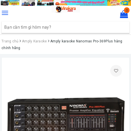
0
Toggle
navigation
Trang chủ
Amply Karaoke
Amply karaoke Nanomax Pro-369Plus hàng
chính hãng