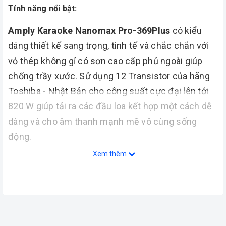
Tính năng nổi bật:
Amply Karaoke Nanomax Pro-369Plus
có kiểu
dáng thiết kế sang trọng, tinh tế và chắc chắn với
vỏ thép không gỉ có sơn cao cấp phủ ngoài giúp
chống trầy xước. Sử dụng 12 Transistor của hãng
Toshiba - Nhật Bản cho công suất cực đại lên tới
820 W giúp tải ra các đầu loa kết hợp một cách dễ
dàng và cho âm thanh mạnh mẽ vô cùng sống
động.
Xem thêm
Trở kháng lớn (8Ω) nên amply đẽ dàng tương thích
và kết hợp tốt với nhiều dòng loa cũng như các
thiết bị âm thanh khác.