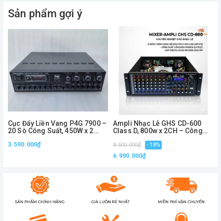
Sản phẩm gợi ý
Cục Đẩy Liền Vang P4G 7900 –
Ampli Nhạc Lễ GHS CD-600
20 Sò Công Suất, 450W x 2
Class D, 800w x 2CH – Công
Kênh, Bluetooth, Chống Hú
Suất Lớn, 8 line
3.590.000₫
8.500.000₫
- 18%
6.990.000₫
Thông số kỹ thuật:
Công suất tối đa : 820W/Max - Equalizer