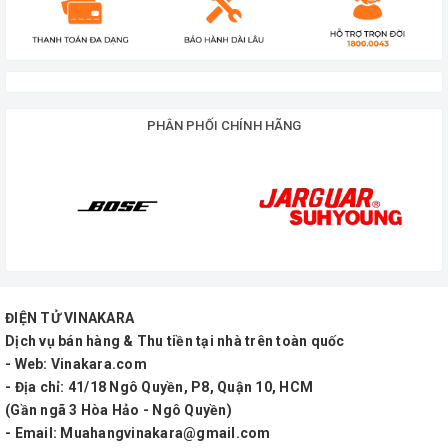
Graphics Control 10 Brand
Sử dụng 12 Transistor công suất lớn của hãng
Kec - Korea
Độ nhạy : ± 89/1W/1M - trở kháng 8
Ω
PHÂN PHỐI CHÍNH HÃNG
Speaker Protec System
Điện áp sử dụng : AC 220V/50-60Hz.
Sản phẩm sử dụng biến trở (volume) của Nhật
Bản có độ bền rất cao
Ampli chuyên dùng cho sân khấu,hội
ĐIỆN TỬ VINAKARA
trường,giảng đường,hát với nhau,đàn ca tài tử...
Dịch vụ bán hàng & Thu tiền tại nhà trên toàn quốc
- Web: Vinakara.com
- Địa chỉ: 41/18 Ngô Quyền, P8, Quận 10, HCM
(Gần ngã 3 Hòa Hảo - Ngô Quyền)
- Email: Muahangvinakara@gmail.com