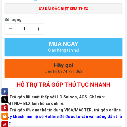
ƯU ĐÃI ĐẶC BIỆT KÈM THEO
Số lượng
–
+
MUA NGAY
Giao hàng tận nơi
Hãy gọi
Liên hệ 0974 731 062
HỖ TRỢ TRẢ GÓP THỦ TỤC NHANH
Trả góp lãi suất thấp với HD Saison, ACS. Chỉ cần:
CMTND+ BLX làm hồ sơ online.
Trả góp 0% qua thẻ tín dụng VISA/MASTER, trả góp online.
Quý khách liên hệ số Hotline để được tư vấn và hướng dẫn thủ
tục