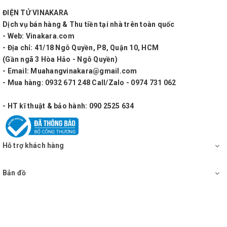
chuẩn xác và hạn chế được tín hiệu nhiễu, tiếng
ĐIỆN TỬ VINAKARA
ồn...
Dịch vụ bán hàng & Thu tiền tại nhà trên toàn quốc
- Web: Vinakara.com
- Địa chỉ: 41/18 Ngô Quyền, P8, Quận 10, HCM
(Gần ngã 3 Hòa Hảo - Ngô Quyền)
- Email: Muahangvinakara@gmail.com
- Mua hàng: 0932 671 248 Call/Zalo - 0974 731 062
- HT kĩ thuật & bảo hành: 090 2525 634
Hỗ trợ khách hàng
Bản đồ
CHÍNH SÁCH MUA HÀNG