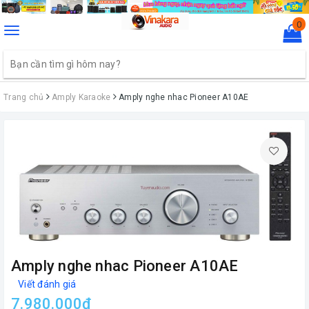
0
Toggle
navigation
Trang chủ
Amply Karaoke
Amply nghe nhac Pioneer A10AE
Amply nghe nhac Pioneer A10AE
Viết đánh giá
7.980.000₫