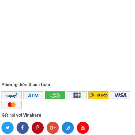
Đặc biệt, khi mua sắm sản phẩm tại Vinakara bạn sẽ được tư
vấn, đánh giá sản phẩm của bạn về ưu điểm và khuyết điểm mà
chúng tôi đã dùng qua, khách hàng phản hồi như thế nào trong
quá trình sử dụng sản phẩm giống như bạn để qua đó bạn có
quyết định đúng đắn.
Quà tặng kèm theo: Khi bạn mua sản phẩm thì chúng tôi sẽ
tặng hoặc hỗ trợ bạn về dây kết nối, phụ kiện mà bạn nghĩ có
thể đi kèm nếu nó hợp lý và trong khả năng của Vinakara.
Các lần tiếp theo, bạn sẽ được Vinakara đưa vào danh sách
Phương thức thanh toán
Vip và cứ sản phẩm thứ 2 bạn sẽ được giảm giá ưu đãi hoặc
quà tặng nho nhỏ như usb, ổ cắm... tùy vào sản phẩm mà
chúng tôi cám ơn bạn vì đã quay lại ủng hộ.
Kết nối với Vinakara
Vinakara xin chân thành cám ơn bạn đã ghé thăm, mọi ý kiến
hay thắc mắc đừng ngại kết bạn Zalo: 0932 671 248 để được