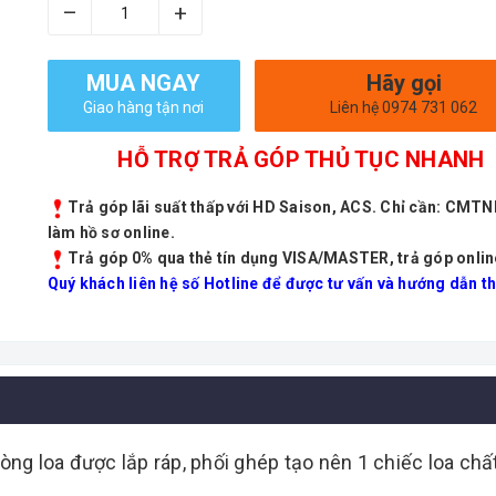
–
+
MUA NGAY
Hãy gọi
Giao hàng tận nơi
Liên hệ 0974 731 062
HỖ TRỢ TRẢ GÓP THỦ TỤC NHANH
Trả góp lãi suất thấp với HD Saison, ACS. Chỉ cần: CMT
làm hồ sơ online.
Trả góp 0% qua thẻ tín dụng VISA/MASTER, trả góp onlin
Quý khách liên hệ số Hotline để được tư vấn và hướng dẫn th
dòng loa được lắp ráp, phối ghép tạo nên 1 chiếc loa c