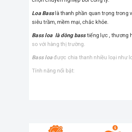
Loa Bass
là thanh phần quan trọng trong 
siêu trầm, mềm mại, chắc khỏe.
Bass loa là dòng bass
tiếng lực , thương
so với hàng thị trường.
Bass loa
được chia thanh nhiều loại như loa 
Tính năng nổi bật:
-
là dòng bass chuyên karaoke tiếng sáng,
- Thương hiệu nổi tiếng, sản xuất nhập kh
- Công suất mạnh mẽ, đô bền cao, xuất xứ
Thông số kĩ thuật:
Bass 4 tấc 190-75 (từ