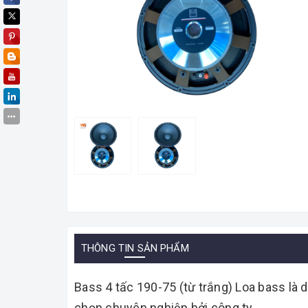
THÔNG TIN SẢN PHẨM
Bass 4 tấc 190-75 (từ trắng) Loa bass là 
chọn chuyên nghiệp bởi công ty.