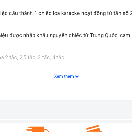
việc cấu thành 1 chiếc loa karaoke hoạt đồng từ tần số
 hiệu được nhập khẩu nguyên chiếc từ Trung Quốc, cam k
2 tấc, 2,5 tấc, 3 tấc, 4 tấc....
Xem thêm
 lực âm thanh đi xa hay, tiếng sắc.
ẩu trên công nghệ hiện đại
 rõ ràng.
 trắng)