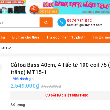
0974 731 062
Cam kết giá luôn tốt nhất
chủ
Dịch vụ cho thuê
Trả góp nhanh 10 phút
Tin tức mớ
g) MT15-1
Củ loa Bass 40cm, 4 Tấc từ 190 coil 75 
trắng) MT15-1
Viết đánh giá
2.549.000₫
3.000.000₫
ƯU ĐÃI ĐẶC BIỆT KÈM THEO
Số lượng