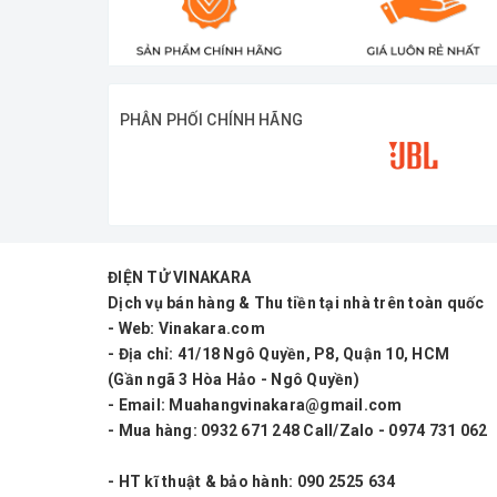
Độ nhạy: 100 dB
Dải tần số: 40 Hz ÷ 2000 Hz
Công suất : 700 - 1200W
PHÂN PHỐI CHÍNH HÃNG
Cone Chất liệu: bột Không ép
Thiết kế hình nón: cong
Surround Chất liệu: polycotton
Trở kháng: 8 Ohm
ĐIỆN TỬ VINAKARA
Dịch vụ bán hàng & Thu tiền tại nhà trên toàn quốc
Kích thước : 40cm
- Web: Vinakara.com
Coil 75 : mm
- Địa chỉ: 41/18 Ngô Quyền, P8, Quận 10, HCM
(Gần ngã 3 Hòa Hảo - Ngô Quyền)
Từ 190 (nam châm) :mm
- Email: Muahangvinakara@gmail.com
Xuất xứ : Made In China
- Mua hàng: 0932 671 248 Call/Zalo - 0974 731 062
Cân nặng: 15kg / 1 cái
- HT kĩ thuật & bảo hành: 090 2525 634