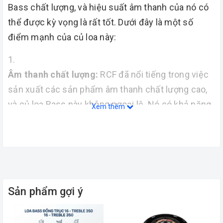
Bass chất lượng, và hiệu suất âm thanh của nó có
thể được kỳ vọng là rất tốt. Dưới đây là một số
điểm mạnh của củ loa này:
Âm thanh chất lượng:
RCF đã nổi tiếng trong việc
sản xuất các sản phẩm âm thanh chất lượng cao,
và củ loa Bass này không ngoại lệ. Nó có khả năng
Xem thêm
tái tạo âm thanh chính xác và mạnh mẽ.
Kích thước 4 tấc:
Với kích thước 4 tấc, củ loa này
có thể tạo ra âm bass mạnh mẽ và sâu hơn, làm
cho âm thanh trở nên đầy đủ và phong phú hơn.
Sản phẩm gợi ý