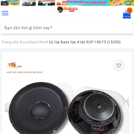
0
Toggle
navigation
Trang chủ
Loa Bass Rời
Củ loa Bass loa 4 tấc RCF 190-75 (15239)