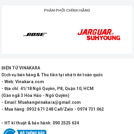
nhạy, và các yếu tố kỹ thuật khác khi tích hợp nó
PHÂN PHỐI CHÍNH HÃNG
vào hệ thống âm thanh của bạn.
Củ loa Bass loa 4 tấc RCF 190-75 (15239)
ĐIỆN TỬ VINAKARA
Dịch vụ bán hàng & Thu tiền tại nhà trên toàn quốc
- Web: Vinakara.com
- Địa chỉ: 41/18 Ngô Quyền, P8, Quận 10, HCM
(Gần ngã 3 Hòa Hảo - Ngô Quyền)
- Email: Muahangvinakara@gmail.com
- Mua hàng: 0932 671 248 Call/Zalo - 0974 731 062
- HT kĩ thuật & bảo hành: 090 2525 634