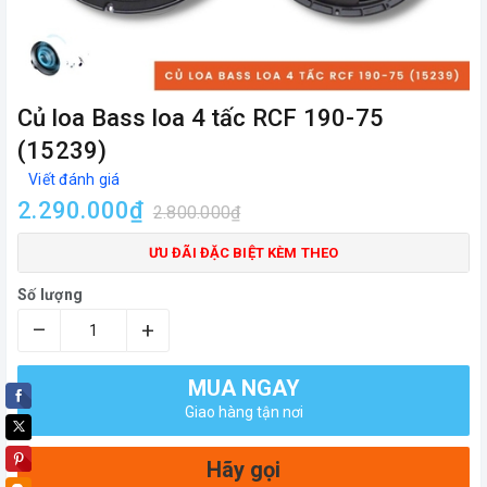
Củ loa Bass loa 4 tấc RCF 190-75
(15239)
Viết đánh giá
2.290.000₫
2.800.000₫
ƯU ĐÃI ĐẶC BIỆT KÈM THEO
Số lượng
–
+
MUA NGAY
Giao hàng tận nơi
Hãy gọi