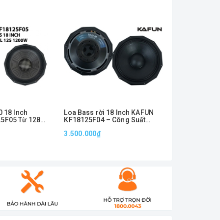
0 18 Inch
Loa Bass rời 18 Inch KAFUN
Loa Bass Rời 
5F05 Từ 128
KF18125F04 – Công Suất
75 12D03 – 
 Suất 1200W –
2000W Max, Coil 125mm, Từ
Đánh Lực Tốt
3.500.000₫
1.990.000₫
ầm Mạnh Mẽ Cho
280 Mạnh Mẽ
hấu