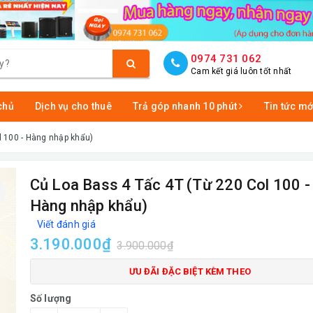
0974 731 062
Cam kết giá luôn tốt nhất
chủ
Dịch vụ cho thuê
Trả góp nhanh 10 phút
Tin tức mớ
l 100 - Hàng nhập khẩu)
Củ Loa Bass 4 Tấc 4T (Từ 220 Col 100 -
Hàng nhập khẩu)
Viết đánh giá
3.190.000₫
3.900.000₫
ƯU ĐÃI ĐẶC BIỆT KÈM THEO
Số lượng