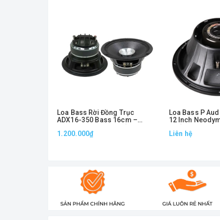
Loa Bass Rời Đồng Trục
Loa Bass P Au
ADX16-350 Bass 16cm –
12 Inch Neody
Treble 350, Công Suất 250W
Suất AES 500W
1.200.000₫
Liên hệ
Chính Hãng
Chính Hãng