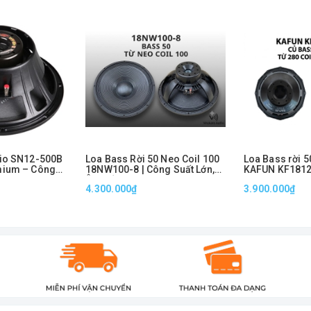
dio SN12-500B
Loa Bass Rời 50 Neo Coil 100
Loa Bass rời 5
mium – Công
18NW100-8 | Công Suất Lớn,
KAFUN KF1812
, Max 2000W
Âm Trầm Uy Lực Cho Loa Sub
Coil 125 Công
4.300.000₫
3.900.000₫
Chuyên Nghiệp
Bass Siêu Tr
Loa Sub Sân K