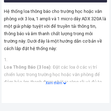
Hệ thống loa thông báo cho trường học hoặc văn
phòng với 3 loa, 1 ampli và 1 micro dây ADX 320A là
một giải pháp tuyệt vời để truyền tải thông tin,
thông báo và âm thanh chất lượng trong môi
trường này. Dưới đây là một hướng dẫn cơ bản về
cách lắp đặt hệ thống này:
Loa Thông Báo (3 loa)
: Đặt các loa ở các vị trí
chiến lược trong trường học hoặc văn phòng để
đảm bảo âm thanh được phát ra rộng rãi và đủ to
Xem thêm
để người nghe nghe rõ. Các loa thông báo thường
được gắn trên tường hoặc trần nhà để tiết kiệm
không gian.