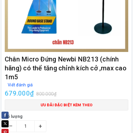
Chân Micro Đứng Newbi NB213 (chính
hãng) có thể tăng chỉnh kích cở ,max cao
1m5
Viết đánh giá
679.000₫
800.000₫
ƯU ĐÃI ĐẶC BIỆT KÈM THEO
Số lượng
–
+