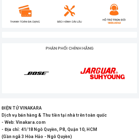
Lưu ý: Hiện nay có một số dòng tương tự như
Newbi nhưng chất lượng kém hơn, chân rỗng
không được đúc nguyên khối như Newbi. Quý
khách cân nhắc và chọn nơi uy tín để mua có chất
lượng chính hãng.
PHÂN PHỐI CHÍNH HÃNG
ĐIỆN TỬ VINAKARA
Dịch vụ bán hàng & Thu tiền tại nhà trên toàn quốc
- Web: Vinakara.com
- Địa chỉ: 41/18 Ngô Quyền, P8, Quận 10, HCM
(Gần ngã 3 Hòa Hảo - Ngô Quyền)