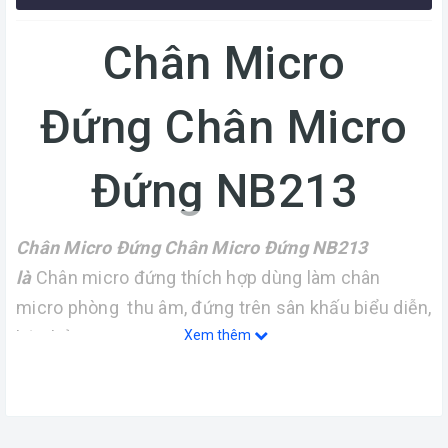
Chân Micro
Đứng Chân Micro
Đứng NB213
Chân Micro Đứng Chân Micro Đứng NB213
là
Chân micro đứng thích hợp dùng làm chân
micro phòng thu âm, đứng trên sân khấu biểu diễn,
hội thảo...
Xem thêm
THIẾT KẾ GỌN NHẸ TIỆN ÍCH
Chân ca 1.5m