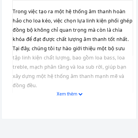
Trong việc tạo ra một hệ thống âm thanh hoàn
hảo cho loa kéo, việc chọn lựa linh kiện phối ghép
đồng bộ không chỉ quan trọng mà còn là chìa
khóa để đạt được chất lượng âm thanh tốt nhất.
Tại đây, chúng tôi tự hào giới thiệu một bộ sưu
tập linh kiện chất lượng, bao gồm loa bass, loa
treble, mạch phân tầng và loa sub rời, giúp bạn
xây dựng một hệ thống âm thanh mạnh mẽ và
đồng đều.
Xem thêm
1. Loa Bass:
 Loa bass chính là trái tim của hệ 
thống âm thanh, tạo ra âm trầm sâu lắng và 
mạnh mẽ. Chúng tôi cung cấp các loại loa bass 
chất lượng cao, với đa dạng kích thước và công 
suất, đảm bảo đáp ứng mọi nhu cầu sử dụng và 