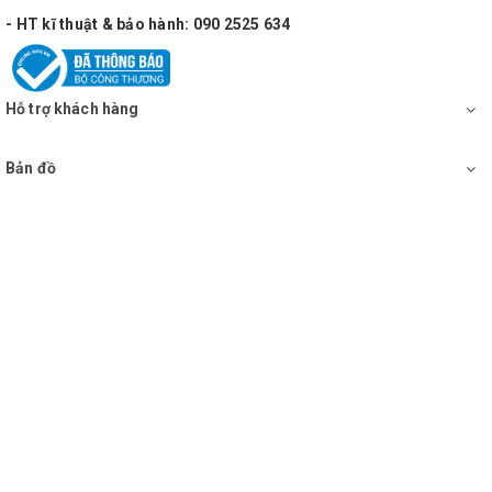
tốt nhất để tạo ra một trải nghiệm âm nhạc 
- HT kĩ thuật & bảo hành: 090 2525 634
không thể phủ nhận. Liên hệ với chúng tôi ngay 
hôm nay để biết thêm thông tin chi tiết và đặt 
Hỗ trợ khách hàng
hàng!
Bản đồ