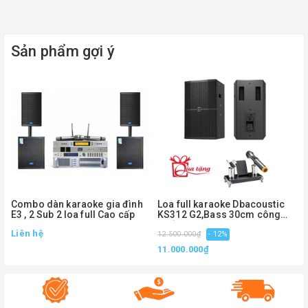
Model :KTV GD26-14
Sản phẩm gợi ý
Phụ kiện : 2 micro, 1 remote, 1 dây sạc
Công suất : W
Bass : cm
Equalizer chỉnh tay : Không
Ngõ cắm nhạc cụ : Có (6.5mm)
Combo dàn karaoke gia đình
Loa full karaoke Dbacoustic
Ngõ cắm micro : Có (6.5mm)
E3 , 2 Sub 2 loa full Cao cấp
KS312 G2,Bass 30cm công
suất 600w
Liên hệ
12.500.000₫
- 12%
Bluetooth : Có
11.000.000₫
Cổng USB : Có
Khe cắm thẻ nhớ : Có