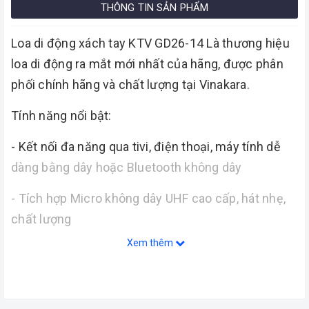
THÔNG TIN SẢN PHẨM
Loa di động xách tay KTV GD26-14 Là thương hiệu
loa di động ra mắt mới nhất của hãng, được phân
phối chính hãng và chất lượng tại Vinakara.
Tính năng nổi bật:
- Kết nối đa năng qua tivi, điện thoại, máy tính dễ
dàng bằng dây hoặc Bluetooth không dây
- Tích hợp Micro không dây UHF cao cấp, hát nhẹ,
chất lượng
Xem thêm
- Âm thanh mạnh mẽ, chất âm hay, tiếng sáng rõ
ràng sẽ làm hài lòng tất cả khách hàng khó tính
Thông số kĩ thuật: