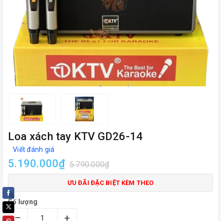
Loa xách tay KTV GD26-14
Viết đánh giá
5.190.000₫
5.790.000₫
ƯU ĐÃI ĐẶC BIỆT KÈM THEO
Số lượng
–
+