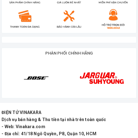
Đài FM : Có
Thời lượng pin : 4 – 8 giờ
Nguồn điện : 220V hoặc bình ắc quy 12V
Kích thước : x x cm
PHÂN PHỐI CHÍNH HÃNG
Trọng lượng : 15 KG
Bảo hành kỹ thuật : 12 tháng
ĐIỆN TỬ VINAKARA
Dịch vụ bán hàng & Thu tiền tại nhà trên toàn quốc
- Web: Vinakara.com
- Địa chỉ: 41/18 Ngô Quyền, P8, Quận 10, HCM