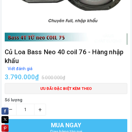
Củ Loa Bass Neo 40 coil 76 - Hàng nhập
khẩu
Viết đánh giá
3.790.000₫
5.000.000₫
ƯU ĐÃI ĐẶC BIỆT KÈM THEO
Số lượng
–
+
MUA NGAY
Giao hàng tận nơi