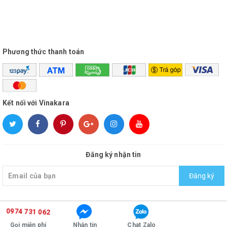
- Công suất mạnh mẽ, đô bền cao, xuất xứ rõ ràng.
Thông số kĩ thuật:
Phương thức thanh toán
Độ nhạy: 100 dB
Dải tần số: 40 Hz ÷ 2000 Hz
Công suất : 700 - 1200W
Kết nối với Vinakara
Cone Chất liệu: bột Không ép
Thiết kế hình nón: cong
Đăng ký nhận tin
Surround Chất liệu: polycotton
Trở kháng: 8 Ohm
Đăng ký
Kích thước :
0974 731 062
© Bản quyền thuộc về
vinakara
Coil : 75
Cung cấp bởi
Sapo
Gọi miễn phí
Nhắn tin
Chat Zalo