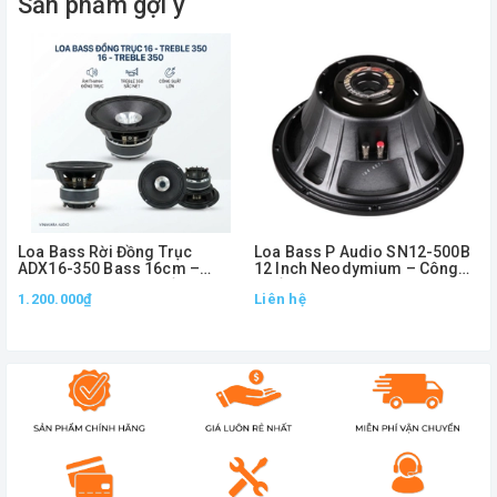
Sản phẩm gợi ý
Loa Bass Rời Đồng Trục
Loa Bass P Audio SN12-500B
ADX16-350 Bass 16cm –
12 Inch Neodymium – Công
Treble 350, Công Suất 250W
Suất AES 500W, Max 2000W
1.200.000₫
Liên hệ
Chính Hãng
Chính Hãng