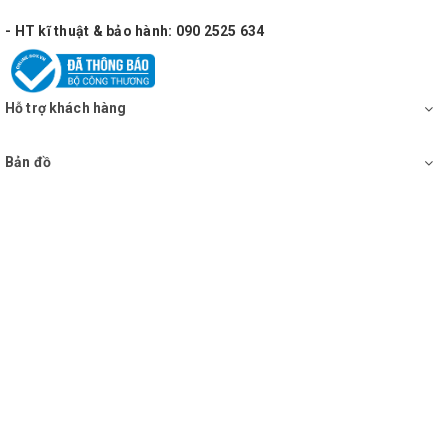
- HT kĩ thuật & bảo hành: 090 2525 634
Hỗ trợ khách hàng
Bản đồ
Tính năng nổi bật:
-
là dòng bass chuyên karaoke tiếng sáng, lực âm thanh
đi xa hay, tiếng sắc.
- Thương hiệu nổi tiếng, sản xuất nhập khẩu trên công
nghệ hiện đại