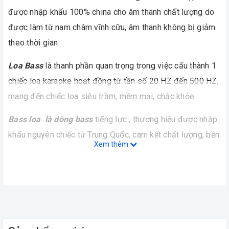
được nhập khẩu 100% china cho âm thanh chất lượng do
được làm từ nam châm vĩnh cữu, âm thanh không bị giảm
theo thời gian
Loa Bass
là thanh phần quan trọng trong việc cấu thành 1
chiếc loa karaoke hoạt đồng từ tần số 20 HZ đến 500 HZ,
mang đến chiếc loa siêu trầm, mềm mại, chắc khỏe.
Bass loa là dòng bass
tiếng lực , thương hiệu được nhập
khẩu nguyên chiếc từ Trung Quốc, cam kết chất lượng, bền
Xem thêm
bỉ, hoạt động ổn định so với hàng thị trường.
Bass loa
được chia thanh nhiều loại như loa 2 tấc, 2,5 tấc,
3 tấc, 4 tấc....