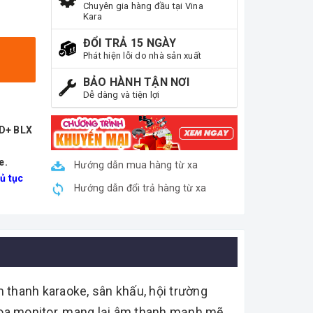
Chuyên gia hàng đầu tại Vina
Kara
ĐỔI TRẢ 15 NGÀY
Phát hiện lỗi do nhà sản xuất
BẢO HÀNH TẬN NƠI
Dễ dàng và tiện lợi
ND+ BLX
e.
Hướng dẫn mua hàng từ xa
ủ tục
Hướng dẫn đổi trả hàng từ xa
 thanh karaoke, sân khấu, hội trường
c loa monitor, mang lại âm thanh mạnh mẽ,