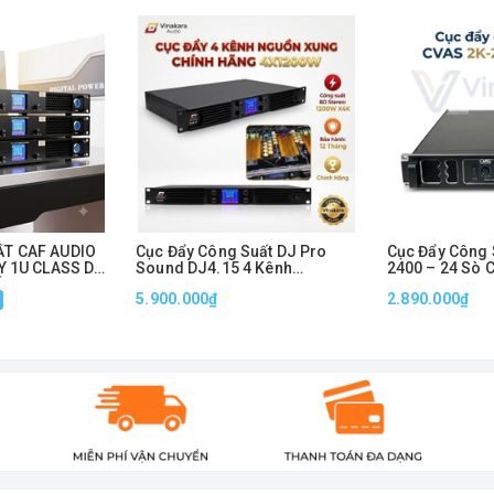
eo nhiệt độ
T CAF AUDIO
Cục Đẩy Công Suất DJ Pro
Cục Đẩy Công 
Y 1U CLASS D 2
Sound DJ4.15 4 Kênh
2400 – 24 Sò 
ÊNH
1200W/Kênh Nguồn Xung 1U
x 2 Kênh, Hoạt
5.900.000₫
2.890.000₫
Chính Hãng