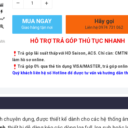
–
+
MUA NGAY
Hãy gọi
Giao hàng tận nơi
Liên hệ 0974 731 062
HỖ TRỢ TRẢ GÓP THỦ TỤC NHANH
Trả góp lãi suất thấp với HD Saison, ACS. Chỉ cần: CMT
làm hồ sơ online.
Trả góp 0% qua thẻ tín dụng VISA/MASTER, trả góp onlin
Quý khách liên hệ số Hotline để được tư vấn và hướng dẫn th
h chuyên dụng, được thiết kế dành cho các hệ thống âm
ênh
, thiết bị dễ dàng kéo các dòng loa full, loa sub hoặ