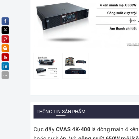
THÔNG TIN SẢN PHẨM
Cục đẩy
CVAS 4K-400
là dòng main 4 kên
hoặc sự kiện. Với
công suất 650W mỗi k