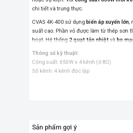
chi tiết và trung thực.
CVAS 4K-400 sử dụng
biến áp xuyến lớn
,
suất cao. Phần vỏ được làm từ thép sơn tĩ
hoạt. Hệ thống
2 quạt tản nhiệt
và
bo mạc
Thông số kỹ thuật:
Công suất: 650W x 4 kênh (ở 8Ω)
Số kênh: 4 kênh độc lập
Mạch công suất: Class AB
Nguồn cấp: Biến áp xuyến lớn
Dải tần: 20Hz – 20kHz
Độ nhạy đầu vào: 0.775V / 1.4V
Cổng kết nối: XLR, RCA, Speakon, cọc loa
Tỷ số S/N: >100dB
Sản phẩm gợi ý