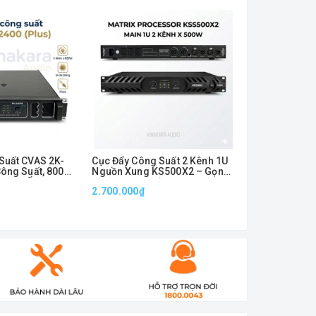
Suất CVAS 2K-
Cục Đẩy Công Suất 2 Kênh 1U
CỤC ĐẨY CÔN
Công Suất, 800W
Nguồn Xung KS500X2 – Gọn
– MAIN 4 KÊ
 Động Ổn Định
Nhẹ, Công Suất Mạnh 500W x
XUNG 500W x
2.700.000₫
3.700.000₫
2