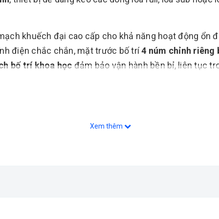
 mạch khuếch đại cao cấp cho khả năng hoạt động ổn đ
nh điện chắc chắn, mặt trước bố trí
4 núm chỉnh riêng 
h bố trí khoa học
đảm bảo vận hành bền bỉ, liên tục tro
Xem thêm