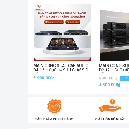
Hệ số giảm chấn: >200
Tản nhiệt: Quạt đôi, điều khiển tự động th
Nguồn điện: 220V – 50Hz
Kích thước: 480 x 410 x 130mm
Trọng lượng: 25kg
MAIN CÔNG SUẤT CAF AUDIO
MAIN CÔNG SUẤ
D4.12 – CỤC ĐẨY 1U CLASS D 4
D2.12 – CỤC ĐẨ
KÊNH 1200W/KÊNH
KÊNH 1200W/K
5.990.000₫
5.300.000₫
- 19%
4.300.000₫