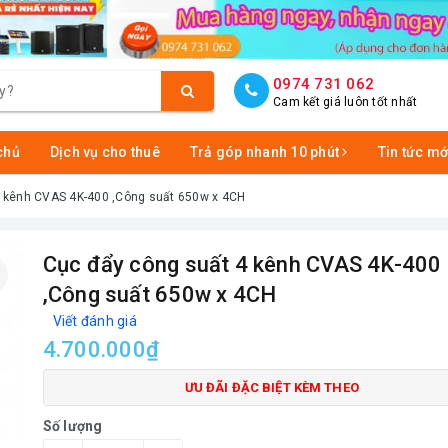
0974 731 062
Cam kết giá luôn tốt nhất
chủ
Dịch vụ cho thuê
Trả góp nhanh 10 phút
Tin tức mớ
4 kênh CVAS 4K-400 ,Công suất 650w x 4CH
Cục đẩy công suất 4 kênh CVAS 4K-400
,Công suất 650w x 4CH
Viết đánh giá
4.700.000₫
ƯU ĐÃI ĐẶC BIỆT KÈM THEO
Số lượng