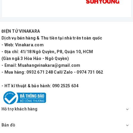
quá tải, IGM, đầu ra
Chỉ báo (trên mỗi kênh) Chỉ báo bảo vệ, chỉ báo tín
hiệu, chỉ báo công việc
ĐIỆN TỬ VINAKARA
Yêu cầu công suất 220 - 240V ~ 50 - 60Hz
Dịch vụ bán hàng & Thu tiền tại nhà trên toàn quốc
- Web: Vinakara.com
Kết cấu:
- Địa chỉ: 41/18 Ngô Quyền, P8, Quận 10, HCM
(Gần ngã 3 Hòa Hảo - Ngô Quyền)
Cân nặng:
- Email: Muahangvinakara@gmail.com
- Mua hàng: 0932 671 248 Call/Zalo - 0974 731 062
Kích thước:19 "x 3,5" x 12,4 "(48,3cm x 8.9cm x
31.5cm)
- HT kĩ thuật & bảo hành: 090 2525 634
Hỗ trợ khách hàng
Bản đồ