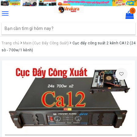
0
Toggle
navigation
Trang chủ
Main (Cục Đẩy Công Suất)
Cục đẩy công suất 2 kênh CA12 (24
sò - 700w/1 kênh)