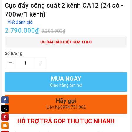
Cục đẩy công suất 2 kênh CA12 (24 sò -
700w/1 kênh)
Viết đánh giá
2.790.000₫
3.200.000₫
ƯU ĐÃI ĐẶC BIỆT KÈM THEO
Số lượng
–
+
MUA NGAY
Giao hàng tận nơi
Hãy gọi
Liên hệ 0974 731 062
HỖ TRỢ TRẢ GÓP THỦ TỤC NHANH