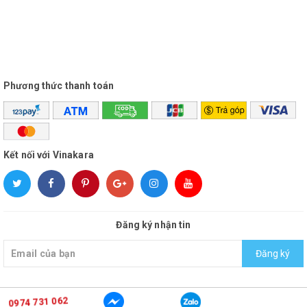
Thông số kĩ thuật:
Công Suất: 600W x 4 kênh @ 8 Ohm
Tần số đáp ứng: 20Hz – 20kHz ± 0.3dB
Phương thức thanh toán
Dải tần thấp: 20Hz- 120Hz ± 0.3dB
Tỷ số nén nhiễu S/N: >108 dB
IMD: ≤ 0.01% công suất danh định @ 8Ω
Kết nối với Vinakara
THD: ≤ 0.01% công suất danh định @ 8Ω 1kHz
Hệ số tắt dần: >500@ 1kHz/ 8Ω
Trợ Kháng Đầu Vào: 10 kOhms Cân Bằng, 5
Đăng ký nhận tin
kOhms không cân bằng
Đăng ký
Tốc độ biến thiên tín hiệu đầu ra: 60V/uS
(Stereo)
0974 731 062
© Bản quyền thuộc về
vinakara