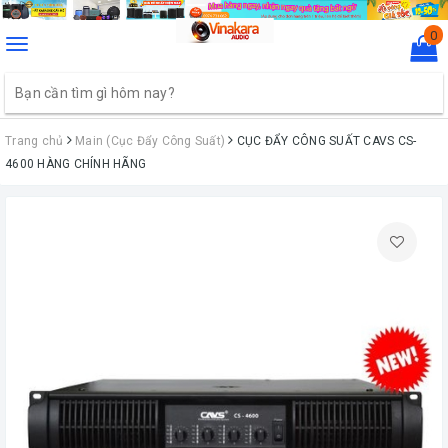
0
Toggle
navigation
Trang chủ
Main (Cục Đẩy Công Suất)
CỤC ĐẨY CÔNG SUẤT CAVS CS-
4600 HÀNG CHÍNH HÃNG