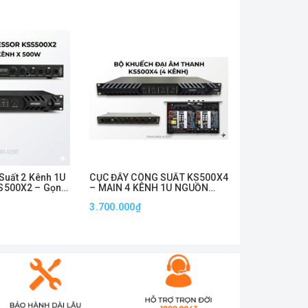
Suất 2 Kênh 1U
CỤC ĐẨY CÔNG SUẤT KS500X4
MAIN CỤC ĐẨ
S500X2 – Gọn
– MAIN 4 KÊNH 1U NGUỒN
KÊNH 1200W 
t Mạnh 500W x
XUNG 500W x 4CH
NGUỒN XUNG
3.700.000₫
6.990.000₫