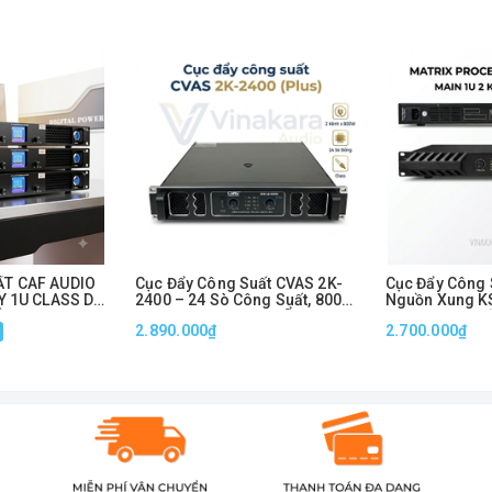
.
m diện tích tủ máy.
u suất cao.
ạch, lực đánh mạnh.
T CAF AUDIO
Cục Đẩy Công Suất CVAS 2K-
Cục Đẩy Công 
Y 1U CLASS D 2
2400 – 24 Sò Công Suất, 800W
Nguồn Xung K
ÊNH
x 2 Kênh, Hoạt Động Ổn Định
Nhẹ, Công Suấ
2.890.000₫
2.700.000₫
2
 rõ ràng.
máy luôn hoạt động ổn định.