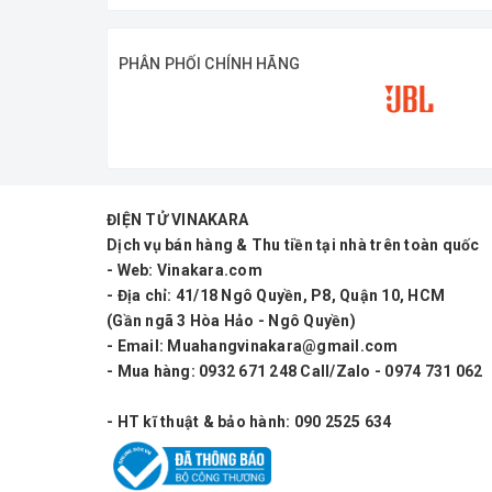
Tích hợp đầy đủ mạch bảo vệ quá nhiệt, 
PHÂN PHỐI CHÍNH HÃNG
Hoạt động ổn định ở cường độ cao trong th
Chất lượng âm than
DJ Pro Sound DJ4.15 mang đến chất âm mạn
ĐIỆN TỬ VINAKARA
Dịch vụ bán hàng & Thu tiền tại nhà trên toàn quốc
sáng. Khả năng kiểm soát loa tốt giúp hệ 
- Web: Vinakara.com
- Địa chỉ: 41/18 Ngô Quyền, P8, Quận 10, HCM
Đây là lựa chọn phù hợp cho các đơn vị l
(Gần ngã 3 Hòa Hảo - Ngô Quyền)
- Email: Muahangvinakara@gmail.com
Khả năng phối ghép
- Mua hàng: 0932 671 248 Call/Zalo - 0974 731 062
DJ4.15 có thể phối ghép với nhiều hệ thố
- HT kĩ thuật & bảo hành: 090 2525 634