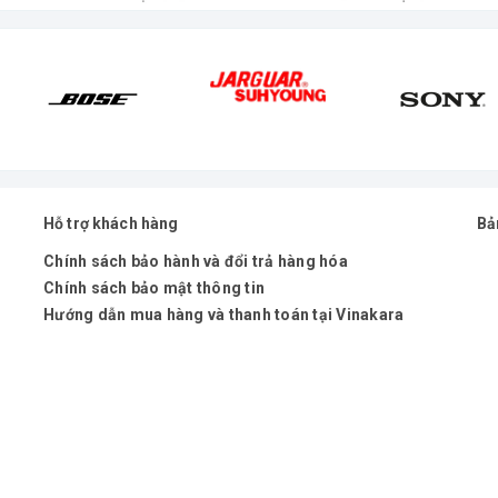
quá tải, ngắn mạch, DC và khởi động mềm.
ời gian dài.
h
h mẽ, tốc độ đáp ứng nhanh, tiếng bass chắc gọn, lực 
Hỗ trợ khách hàng
Bả
thống hoạt động ổn định ngay cả khi mở công suất lớn.
Chính sách bảo hành và đổi trả hàng hóa
Chính sách bảo mật thông tin
ắp đặt âm thanh chuyên nghiệp cần một cục đẩy vừa mạn
Hướng dẫn mua hàng và thanh toán tại Vinakara
ng loa khác nhau như: