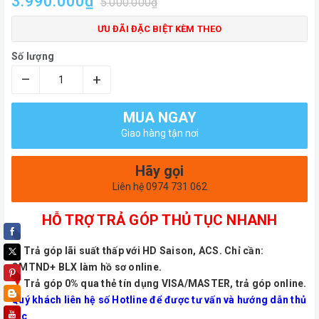
3.990.000₫
5.000.000₫
ƯU ĐÃI ĐẶC BIỆT KÈM THEO
Số lượng
–
+
MUA NGAY
Giao hàng tận nơi
Hãy gọi
Liên hệ 0974 731 062
HỖ TRỢ TRẢ GÓP THỦ TỤC NHANH
Trả góp lãi suất thấp với HD Saison, ACS. Chỉ cần:
CMTND+ BLX làm hồ sơ online.
Trả góp 0% qua thẻ tín dụng VISA/MASTER, trả góp online.
Quý khách liên hệ số Hotline để được tư vấn và hướng dẫn thủ
tục