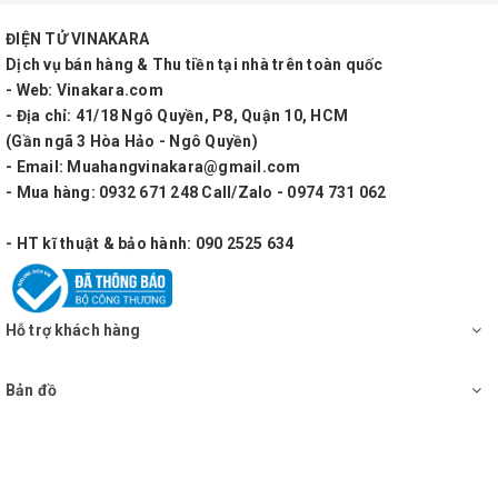
Bảo hành: 12 tháng
ĐIỆN TỬ VINAKARA
Công suất: 40w/1 kênh
Dịch vụ bán hàng & Thu tiền tại nhà trên toàn quốc
- Web: Vinakara.com
Số kênh: 2
- Địa chỉ: 41/18 Ngô Quyền, P8, Quận 10, HCM
(Gần ngã 3 Hòa Hảo - Ngô Quyền)
Nhiệt độ bảo vệ, DC, tiểu / ultea-sonic, ngắn mạch,
- Email: Muahangvinakara@gmail.com
quá tải, IGM, đầu ra
- Mua hàng: 0932 671 248 Call/Zalo - 0974 731 062
Chỉ báo (trên mỗi kênh) Chỉ báo bảo vệ, chỉ báo tín
- HT kĩ thuật & bảo hành: 090 2525 634
hiệu, chỉ báo công việc
Yêu cầu công suất 220 - 240V ~ 50 - 60Hz
Hỗ trợ khách hàng
Kết cấu: Nguồn xung
Bản đồ
Cân nặng: 5Kg
Kích thước:19 "x 3,5" x 12,4 "(48,3cm x 8.9cm x