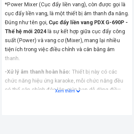
*Power Mixer (Cục đẩy liền vang), còn được gọi là
cục đẩy liền vang, là một thiết bị âm thanh đa năng.
Đúng như tên gọi,
Cục đẩy liền vang PDX G-690P -
Thế hệ mới 2024
là sự kết hợp giữa cục đẩy công
suất (Power) và vang cơ (Mixer), mang lại nhiều
tiện ích trong việc điều chỉnh và cân bằng âm
thanh.
-Xử lý âm thanh hoàn hảo:
Thiết bị này có các
chức năng hiệu ứng karaoke, mỗi chức năng đều
có thể cân chỉnh độc lập, giúp bạn dễ dàng điều
Xem thêm
chỉnh âm thanh theo ý muốn.
-Màn hình LCD tinh thể lỏng:
Hiển thị rõ ràng
thông tin và thông số hoạt động của thiết bị, giúp
người dùng dễ dàng theo dõi và điều chỉnh.