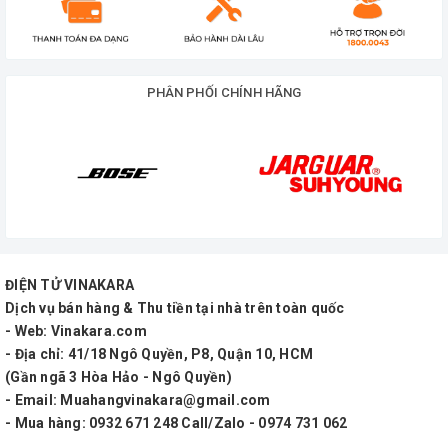
độ chống hú rít, giúp loại bỏ hiện tượng hú rít khi sử
dụng micro.
-Đáp tuyến tần số rộng từ 20Hz - 20kHz
vì vậy xử
PHÂN PHỐI CHÍNH HÃNG
lý tín hiệu âm thanh tiên tiến, giúp tái tạo âm chi tiết
và hoàn hảo nhất.
-Dễ dàng điều chỉnh:
bằng remote hoặc trực tiếp
trên thân máy.
-Điện áp sử dụng:
AC 220V - 50/60 Hz
ĐIỆN TỬ VINAKARA
Dịch vụ bán hàng & Thu tiền tại nhà trên toàn quốc
-Kích thước:
435(N) × 88(C) × 350(S) mm
- Web: Vinakara.com
- Địa chỉ: 41/18 Ngô Quyền, P8, Quận 10, HCM
-Trọng lượng:
14 kg
(Gần ngã 3 Hòa Hảo - Ngô Quyền)
- Email: Muahangvinakara@gmail.com
-Thời gian bảo hành:
12 tháng
- Mua hàng: 0932 671 248 Call/Zalo - 0974 731 062