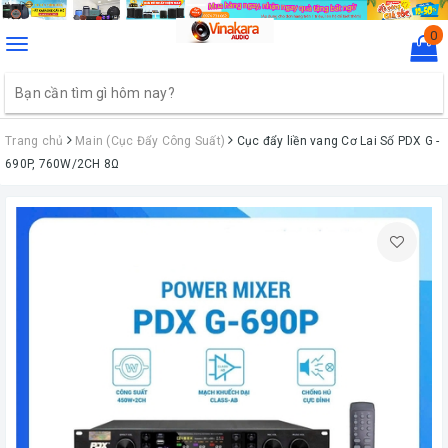
0
Toggle
navigation
Trang chủ
Main (Cục Đẩy Công Suất)
Cục đẩy liền vang Cơ Lai Số PDX G -
690P, 760W/2CH 8Ω