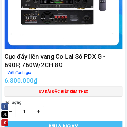
Cục đẩy liền vang Cơ Lai Số PDX G -
690P, 760W/2CH 8Ω
Viết đánh giá
6.800.000₫
ƯU ĐÃI ĐẶC BIỆT KÈM THEO
Số lượng
–
+
MUA NGAY