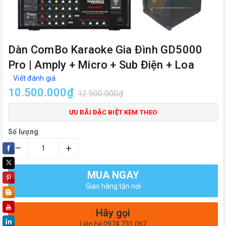
Dàn ComBo Karaoke Gia Đình GD5000
Pro | Amply + Micro + Sub Điện + Loa
Viết đánh giá
10.500.000₫
12.500.000₫
ƯU ĐÃI ĐẶC BIỆT KÈM THEO
Số lượng
–
+
MUA NGAY
Giao hàng tận nơi
Hãy gọi
Liên hệ 0974 731 062