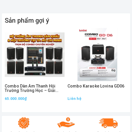
Sản phẩm gợi ý
Combo Dàn Âm Thanh Hội
Combo Karaoke Lovina GD06
Trường Trường Học – Giải
Pháp Âm Thanh Chuyên
65.000.000₫
Liên hệ
Nghiệp, Phủ Âm Mạnh Mẽ