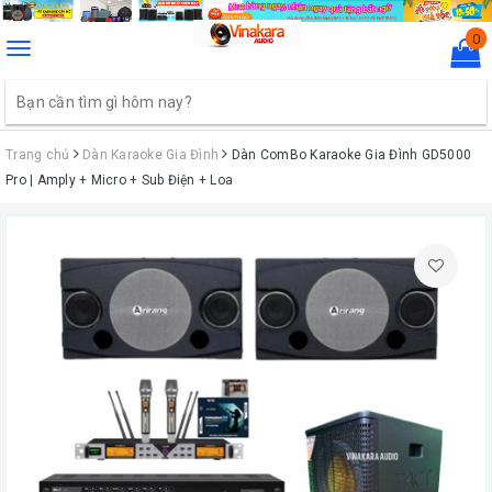
0
Toggle
navigation
Trang chủ
Dàn Karaoke Gia Đình
Dàn ComBo Karaoke Gia Đình GD5000
Pro | Amply + Micro + Sub Điện + Loa