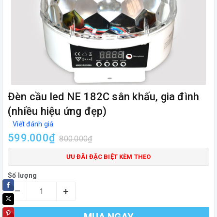
Đèn cầu led NE 182C sân khấu, gia đình
(nhiều hiệu ứng đẹp)
Viết đánh giá
599.000₫
800.000₫
ƯU ĐÃI ĐẶC BIỆT KÈM THEO
Số lượng
–
+
MUA NGAY