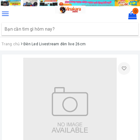
0
Toggle
navigation
Trang chủ
Đèn Led Livestream đèn live 26cm