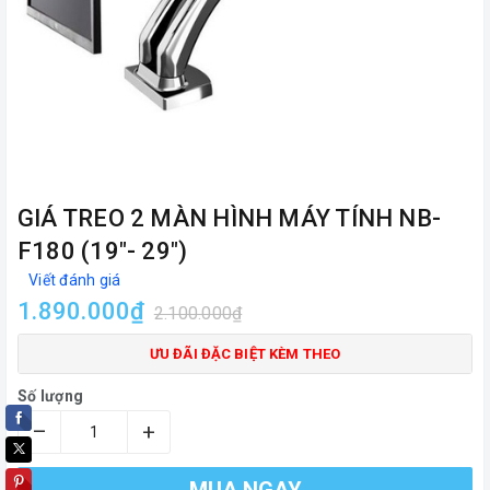
GIÁ TREO 2 MÀN HÌNH MÁY TÍNH NB-
F180 (19"- 29")
Viết đánh giá
1.890.000₫
2.100.000₫
ƯU ĐÃI ĐẶC BIỆT KÈM THEO
Số lượng
–
+
MUA NGAY