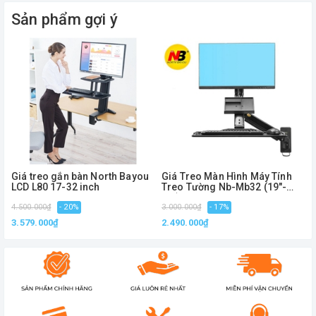
Sản phẩm gợi ý
- Sản phẩm có thể được lắp đặt trên mặt bàn, cạnh
bàn hay tại bất kỳ bề mặt phẳng nào của nơi làm
việc.
Giá treo gắn bàn North Bayou
Giá Treo Màn Hình Máy Tính
LCD L80 17-32 inch
Treo Tường Nb-Mb32 (19"-
27")
4.500.000₫
- 20%
3.000.000₫
- 17%
1
3.579.000₫
2.490.000₫