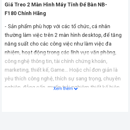
Giá Treo 2 Màn Hình Máy Tính Để Bàn NB-
F180 Chính Hãng
- Sản phẩm phù hợp với các tổ chức, cá nhân
thường làm việc trên 2 màn hình desktop, để tăng
năng suất cho các công việc như làm việc đa
nhiệm, hoạt động trong các lĩnh vực văn phòng,
công nghệ thông tin, tài chính chứng khoán,
marketing, thiết kế, Game… Hoặc chỉ đơn giản là
yêu thích công nghệ, thích sự sang trọng, chuyên
nghiệp, đẳng cấp, muốn trải nghiệm thiết kế hiện
Xem thêm
đại giúp đem đến sự thoải mái nhất có thể cho
người dùng.
- Vậy thì giá treo màn hình máy tính NB F180 chính
là sản phẩm phù hợp nhất dành cho bạn