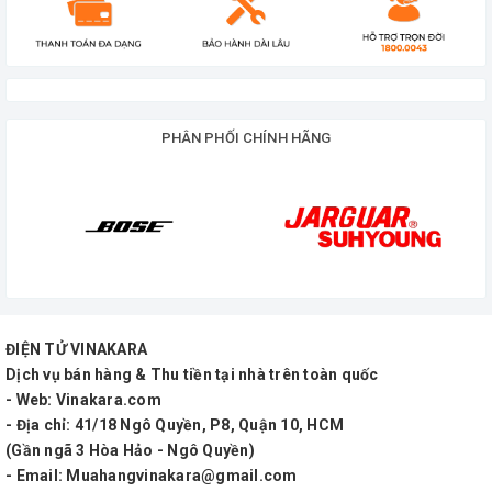
PHÂN PHỐI CHÍNH HÃNG
CHẤT LIỆU:
+ Sắt, Hợp kim nhôm sơn tĩnh điện, Ốp hợp kim phủ
crom sáng bóng
TÍNH NĂNG:
+ Chuyển động linh hoạt theo mọi hướng dễ dàng
ĐIỆN TỬ VINAKARA
mà không cần thêm bất cứ dụng cụ nào
Dịch vụ bán hàng & Thu tiền tại nhà trên toàn quốc
- Web: Vinakara.com
+ Tích hợp xi lanh ống khí bền bỉ và khớp nối hình
- Địa chỉ: 41/18 Ngô Quyền, P8, Quận 10, HCM
(Gần ngã 3 Hòa Hảo - Ngô Quyền)
nón giúp vận hành trơn tru và ổn định
- Email: Muahangvinakara@gmail.com