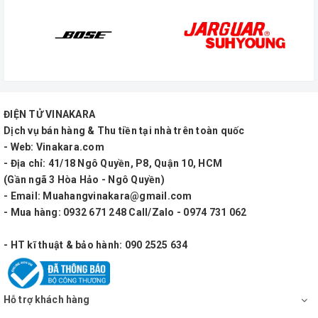
định rõ nhu cầu âm thanh của bạn và đảm bảo
rằng nó phù hợp với không gian và mục đích sử
dụng cụ thể của bạn.
Loa âm trần Bosch LBC
ĐIỆN TỬ VINAKARA
3099/41
Dịch vụ bán hàng & Thu tiền tại nhà trên toàn quốc
- Web: Vinakara.com
- Địa chỉ: 41/18 Ngô Quyền, P8, Quận 10, HCM
(Gần ngã 3 Hòa Hảo - Ngô Quyền)
- Email: Muahangvinakara@gmail.com
- Mua hàng: 0932 671 248 Call/Zalo - 0974 731 062
- HT kĩ thuật & bảo hành: 090 2525 634
Hỗ trợ khách hàng