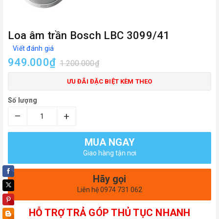
Loa âm trần Bosch LBC 3099/41
Viết đánh giá
949.000₫
1.200.000₫
ƯU ĐÃI ĐẶC BIỆT KÈM THEO
Số lượng
–
+
MUA NGAY
Giao hàng tận nơi
Hãy gọi
Liên hệ 0974 731 062
HỖ TRỢ TRẢ GÓP THỦ TỤC NHANH