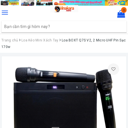
0
Toggle
navigation
Trang chủ
Loa Kéo Mini Xách Tay
Loa BOXT Q7S V2, 2 Micro UHF Pin Sạc
170w