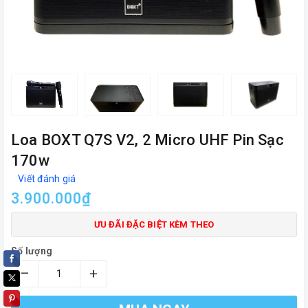
Loa BOXT Q7S V2, 2 Micro UHF Pin Sạc
170w
Viết đánh giá
3.900.000₫
ƯU ĐÃI ĐẶC BIỆT KÈM THEO
Số lượng
–
+