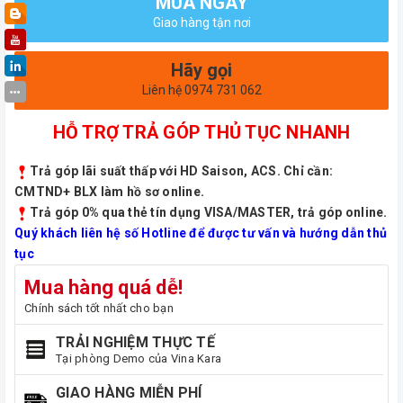
MUA NGAY
Giao hàng tận nơi
Hãy gọi
Liên hệ 0974 731 062
HỖ TRỢ TRẢ GÓP THỦ TỤC NHANH
Trả góp lãi suất thấp với HD Saison, ACS. Chỉ cần:
CMTND+ BLX làm hồ sơ online.
Trả góp 0% qua thẻ tín dụng VISA/MASTER, trả góp online.
Quý khách liên hệ số Hotline để được tư vấn và hướng dẫn thủ
tục
Mua hàng quá dễ!
Chính sách tốt nhất cho bạn
TRẢI NGHIỆM THỰC TẾ
Tại phòng Demo của Vina Kara
GIAO HÀNG MIỄN PHÍ