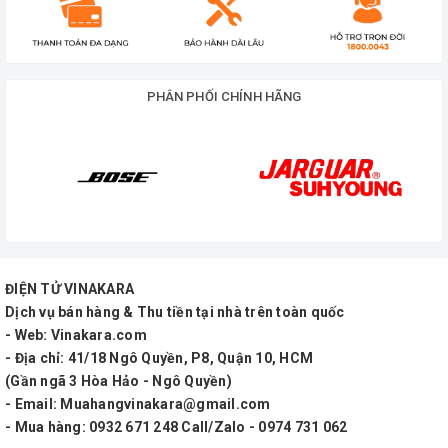
Bắt tiếng tốt, hát nhẹ, tiện sử dụng cho gia đình
Kết nối đa dạng
Hỗ trợ Bluetooth 5.0, AUX, USB, thẻ nhớ, OTG,
PHÂN PHỐI CHÍNH HÃNG
headphone…
Thời lượng pin tốt
Pin Lithium-ion cho thời gian sử dụng từ 5 đến 8
giờ
Điều khiển tiện lợi
ĐIỆN TỬ VINAKARA
Có remote điều khiển từ xa, nút bấm cơ dễ sử dụng
Dịch vụ bán hàng & Thu tiền tại nhà trên toàn quốc
- Web: Vinakara.com
- Địa chỉ: 41/18 Ngô Quyền, P8, Quận 10, HCM
(Gần ngã 3 Hòa Hảo - Ngô Quyền)
- Email: Muahangvinakara@gmail.com
- Mua hàng: 0932 671 248 Call/Zalo - 0974 731 062