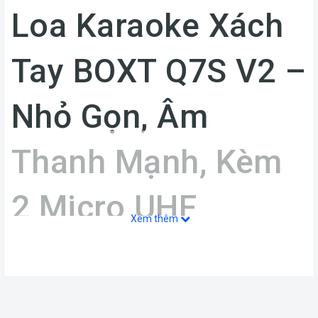
Loa Karaoke Xách
Tay BOXT Q7S V2 –
Nhỏ Gọn, Âm
Thanh Mạnh, Kèm
2 Micro UHF
Xem thêm
Loa
BOXT Q7S V2
là dòng loa karaoke xách tay giá
tốt, thiết kế nhỏ gọn nhưng vẫn đảm bảo âm thanh
rõ ràng, dễ hát. Phù hợp cho nhu cầu
karaoke gia
đình, picnic, du lịch, livestream, thuyết trình
. Đi