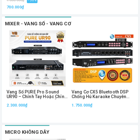
1.000.000₫
- 30%
700.000₫
MIXER - VANG SỐ - VANG CƠ
Vang Số PURE Pro Sound
Vang Cơ CX5 Bluetooth DSP
V
UR90 – Chỉnh Tay Hoặc Chỉnh
Chống Hú Karaoke Chuyên
Bằng Phần Mềm, Xử Lý Âm
Nghiệp Optical USB Remote
2.300.000₫
1.750.000₫
L
Thanh Chuyên Nghiệp
Điều Chỉnh Echo Reverb
MICRO KHÔNG DÂY