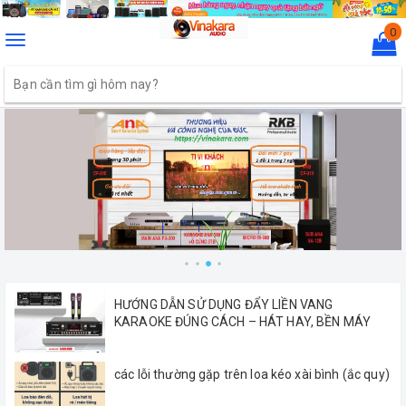
0
Toggle
navigation
HƯỚNG DẪN SỬ DỤNG ĐẨY LIỀN VANG
KARAOKE ĐÚNG CÁCH – HÁT HAY, BỀN MÁY
các lỗi thường gặp trên loa kéo xài bình (ắc quy)