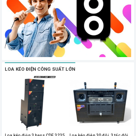
LOA KÉO ĐIỆN CÔNG SUẤT LỚN
Loa kéo điện 3 bass CDF 3235
Loa kéo điện 30 đôi, 3 tấc đôi