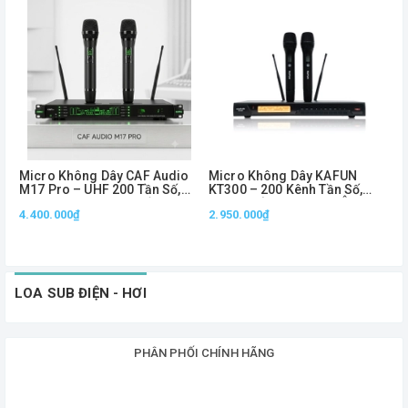
Micro Không Dây CAF Audio
Micro Không Dây KAFUN
M
M17 Pro – UHF 200 Tần Số,
KT300 – 200 Kênh Tần Số,
U
Chuyên Dùng Sân Khấu, Show
Sóng Khỏe Trên 60m, Âm
H
4.400.000₫
2.950.000₫
& Karaoke
Thanh Chuyên Nghiệp
4
3
LOA SUB ĐIỆN - HƠI
PHÂN PHỐI CHÍNH HÃNG