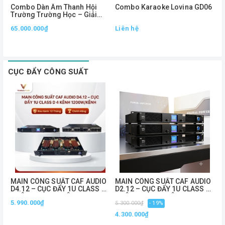
Combo Dàn Âm Thanh Hội
Combo Karaoke Lovina GD06
C
Trường Trường Học – Giải
A
Pháp Âm Thanh Chuyên
1
65.000.000₫
Liên hệ
L
Nghiệp, Phủ Âm Mạnh Mẽ
CỤC ĐẨY CÔNG SUẤT
MAIN CÔNG SUẤT CAF AUDIO
MAIN CÔNG SUẤT CAF AUDIO
C
D4.12 – CỤC ĐẨY 1U CLASS D
D2.12 – CỤC ĐẨY 1U CLASS D
S
4 KÊNH 1200W/KÊNH
2 KÊNH 1200W/KÊNH
1
5.990.000₫
5
5.300.000₫
- 19%
C
4.300.000₫