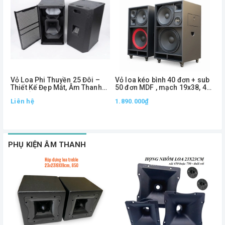
Vỏ Loa Phi Thuyền 25 Đôi –
Vỏ loa kéo bình 40 đơn + sub
V
Thiết Kế Đẹp Mắt, Âm Thanh
50 đơn MDF , mạch 19x38, 4
2
Lan Tỏa, Đóng Cặp Chuyên
way
Liên hệ
1.890.000₫
Nghiệp
2
1
PHỤ KIỆN ÂM THANH