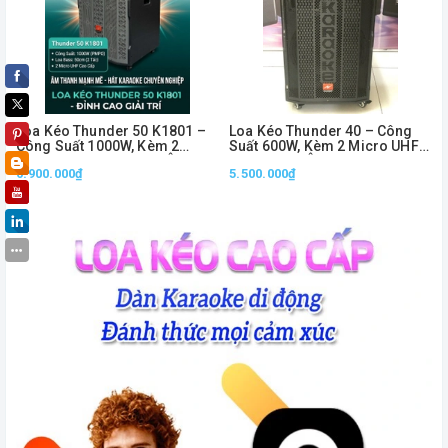
Loa Kéo Thunder 50 K1801 –
Loa Kéo Thunder 40 – Công
Công Suất 1000W, Kèm 2
Suất 600W, Kèm 2 Micro UHF
Micro UHF Không Dây, Âm
Không Dây, Âm Thanh Mạnh
6.900.000₫
5.500.000₫
Thanh Mạnh Mẽ
Mẽ