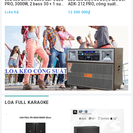
PRO, 3000W, 2 bass 30 + 1 sub
ADX-212 PRO, công suất
50
1000W
Liên hệ
12.500.000₫
2
LOA FULL KARAOKE