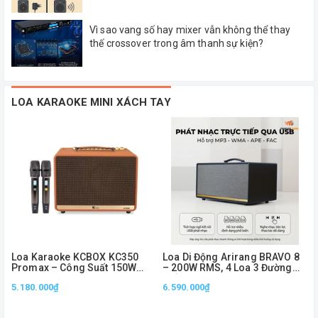
Vì sao vang số hay mixer vẫn không thể thay
thế crossover trong âm thanh sự kiện?
LOA KARAOKE MINI XÁCH TAY
Loa Karaoke KCBOX KC350
Loa Di Động Arirang BRAVO 8
Promax – Công Suất 150W
– 200W RMS, 4 Loa 3 Đường
RMS, Bass 20cm, Kèm 2 Micro
Tiếng, Kèm 2 Micro
5.180.000₫
6.590.000₫
Không Dây