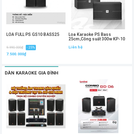
LOA FULL PS GS10 BASS25
Loa Karaoke PS Bass
L
25cm,Công suất 300w KP-10
,
Liên hệ
L
9.990.000₫
- 25%
7.500.000₫
DÀN KARAOKE GIA ĐÌNH