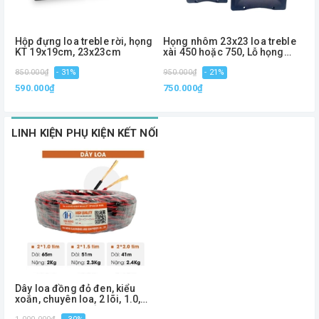
Hộp đựng loa treble rời, họng
Họng nhôm 23x23 loa treble
H
KT 19x19cm, 23x23cm
xài 450 hoặc 750, Lỗ họng
K
4.5cm
850.000₫
- 31%
950.000₫
- 21%
1
590.000₫
750.000₫
7
LINH KIỆN PHỤ KIỆN KẾT NỐI
Dây loa đồng đỏ đen, kiểu
xoắn, chuyên loa, 2 lõi, 1.0,
1.5, 2.0 - Phiên bản