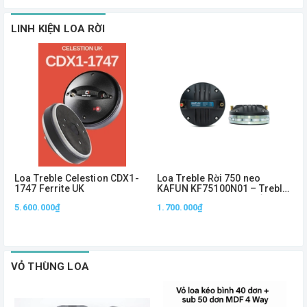
LINH KIỆN LOA RỜI
Loa Treble Celestion CDX1-
Loa Treble Rời 750 neo
L
1747 Ferrite UK
KAFUN KF75100N01 – Treble
K
Neo 1.5 Inch, Công Suất
N
5.600.000₫
1.700.000₫
7
100W, Âm Cao Sắc Nét
T
VỎ THÙNG LOA