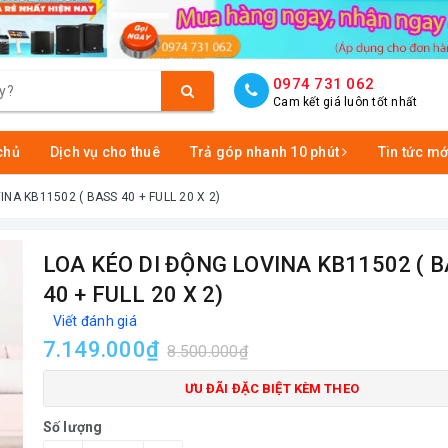
0974 731 062
Cam kết giá luôn tốt nhất
chủ
Dịch vụ cho thuê
Trả góp nhanh 10 phút
Tin tức mớ
NA KB11502 ( BASS 40 + FULL 20 X 2)
LOA KÉO DI ĐỘNG LOVINA KB11502 ( 
40 + FULL 20 X 2)
Viết đánh giá
7.149.000₫
8.500.000₫
ƯU ĐÃI ĐẶC BIỆT KÈM THEO
Số lượng