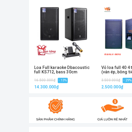
Loa Full karaoke Dbacoustic
Vỏ loa full 40 4
full KS712, bass 30cm
(ván ép, bông t
16.500.000₫
3.500.000₫
- 13%
- 29%
14.300.000₫
2.500.000₫