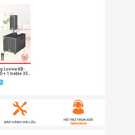
ng Lovina KB-
0 + 1 treble 350
m)
7%