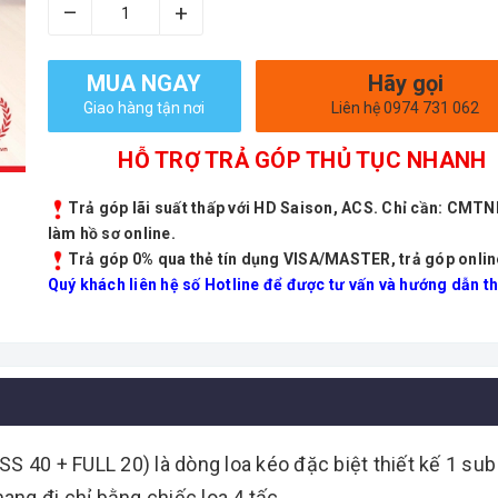
–
+
MUA NGAY
Hãy gọi
Giao hàng tận nơi
Liên hệ 0974 731 062
HỖ TRỢ TRẢ GÓP THỦ TỤC NHANH
Trả góp lãi suất thấp với HD Saison, ACS. Chỉ cần: CMT
làm hồ sơ online.
Trả góp 0% qua thẻ tín dụng VISA/MASTER, trả góp onlin
Quý khách liên hệ số Hotline để được tư vấn và hướng dẫn th
SS 40 + FULL 20) là dòng loa kéo đặc biệt thiết kế 1 sub 4
mang đi chỉ bằng chiếc loa 4 tấc.