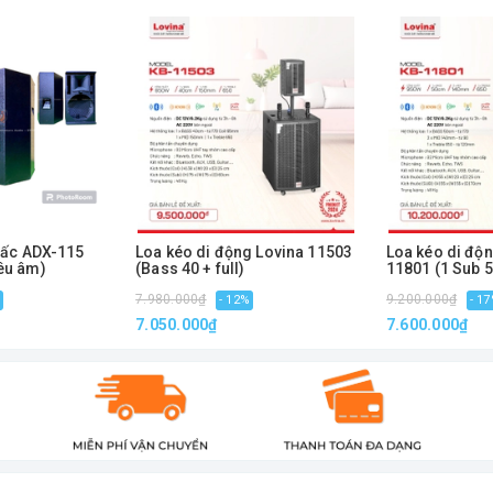
 tấc ADX-115
Loa kéo di động Lovina 11503
Loa kéo di độ
iêu âm)
(Bass 40 + full)
11801 (1 Sub 5
+ 2 Trung 12c
7.980.000₫
9.200.000₫
- 12%
- 1
7.050.000₫
7.600.000₫