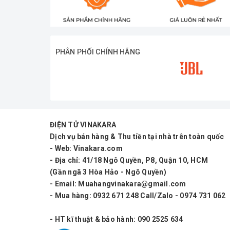
Ngõ cắm nhạc cụ : Có (6.5mm)
Ngõ cắm micro : Có (6.5mm)
PHÂN PHỐI CHÍNH HÃNG
Bluetooth : Có
Cổng USB : Có
Khe cắm thẻ nhớ : Có
ĐIỆN TỬ VINAKARA
Đài FM : Có
Dịch vụ bán hàng & Thu tiền tại nhà trên toàn quốc
- Web: Vinakara.com
Thời lượng pin : 4 – 8 giờ
- Địa chỉ: 41/18 Ngô Quyền, P8, Quận 10, HCM
(Gần ngã 3 Hòa Hảo - Ngô Quyền)
Nguồn điện : bình ắc quy 12V
- Email: Muahangvinakara@gmail.com
- Mua hàng: 0932 671 248 Call/Zalo - 0974 731 062
Kích thước :
- HT kĩ thuật & bảo hành: 090 2525 634
Trọng lượng : KG