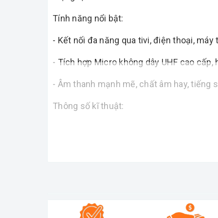
Tính năng nổi bật:
- Kết nối đa năng qua tivi, điện thoại, m
- Tích hợp Micro không dây UHF cao cấp, 
- Âm thanh mạnh mẽ, chất âm hay, tiếng sá
Thông số kĩ thuật:
Model : w8 - rapper
Phụ kiện : 2 micro, 1 remote, 1 dây sạc
Công suất : 250w
Bass : 20cm
Equalizer chỉnh tay : Không