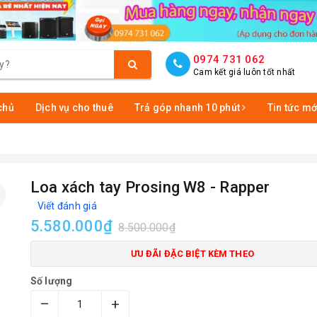
0974 731 062
Cam kết giá luôn tốt nhất
chủ
Dịch vụ cho thuê
Trả góp nhanh 10 phút
Tin tức mớ
Loa xách tay Prosing W8 - Rapper
Viết đánh giá
5.580.000₫
8.500.000₫
ƯU ĐÃI ĐẶC BIỆT KÈM THEO
Số lượng
–
+