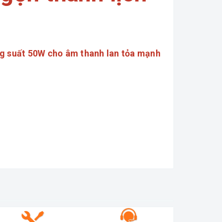
ng suất 50W cho âm thanh lan tỏa mạnh
nghe nhạc dance, nhạc trữ tình, nhạc cách