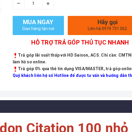
–
+
MUA NGAY
Hãy gọi
Giao hàng tận nơi
Liên hệ 0974 731 062
HỖ TRỢ TRẢ GÓP THỦ TỤC NHANH
Trả góp lãi suất thấp với HD Saison, ACS. Chỉ cần: CMT
làm hồ sơ online.
Trả góp 0% qua thẻ tín dụng VISA/MASTER, trả góp onlin
Quý khách liên hệ số Hotline để được tư vấn và hướng dẫn th
on Citation 100 nhỏ 