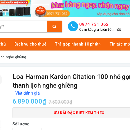
0974 731 062
Cam kết giá luôn tốt nhất
chủ
Dịch vụ cho thuê
Trả góp nhanh 10 phút
Tin tức mớ
ịch nghe ghiềng
Loa Harman Kardon Citation 100 nhỏ gọ
thanh lịch nghe ghiềng
Viết đánh giá
6.890.000₫
7.500.000₫
ƯU ĐÃI ĐẶC BIỆT KÈM THEO
Số lượng