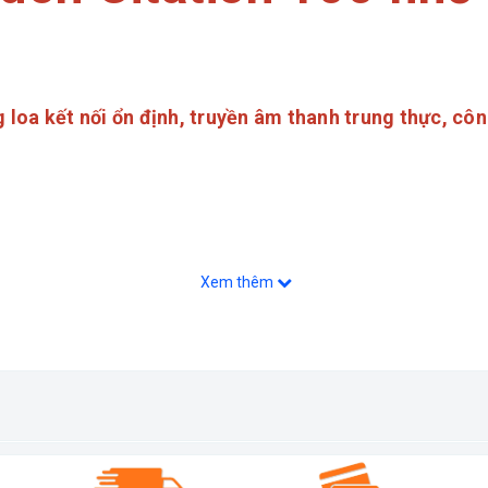
 loa kết nối ổn định, truyền âm thanh trung thực, cô
Xem thêm
suất lên đến 50W, bản nâng cấp so với dòng cũ cho bạn 
ạn
ừ hãng Harman Kardon
iết bị thông minh như hiện nay...