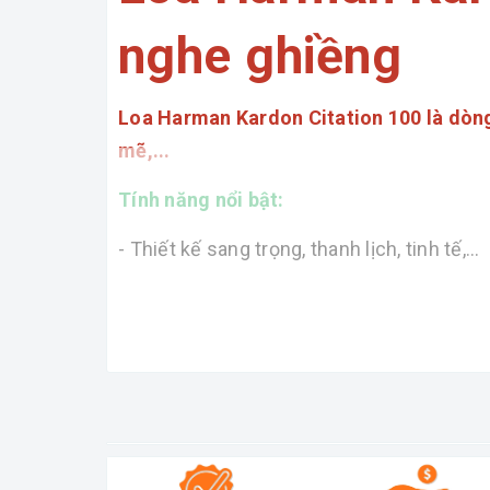
nghe ghiềng
Loa Harman Kardon Citation 100 là dòng
mẽ,...
Tính năng nổi bật:
- Thiết kế sang trọng, thanh lịch, tinh tế,...
- Cấu tạo 2 củ loa chất lương, cho công 
mạng thoải mái, lấp đầy không gian nhà b
- Công nghệ chíp thông minh, tiên tiến t
- Bluetooth 4.2 mới nhất, không kén các th