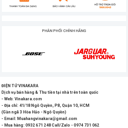
Thông số kỹ thuật
Tên sản phẩm: Loa BMB CS 455
Mã sản phẩm: CS 455
PHÂN PHỐI CHÍNH HÃNG
Nhà sản xuất: BMB
Loại loa: Loa Karaoke
Hệ thống: 2 Đường 3 Loa
Loa âm cao: Loa âm cao (Tweeter) hình nón kích
thước 7.7cm x 2 chiếc
ĐIỆN TỬ VINAKARA
Loa âm trầm: Loa âm trầm (Woofer) hình nón
Dịch vụ bán hàng & Thu tiền tại nhà trên toàn quốc
- Web: Vinakara.com
kích thước 20cm x 1 chiếc
- Địa chỉ: 41/18 Ngô Quyền, P8, Quận 10, HCM
Điện đầu vào t tối đa: 300W
(Gần ngã 3 Hòa Hảo - Ngô Quyền)
- Email: Muahangvinakara@gmail.com
Công suất trung bình: 150W
- Mua hàng: 0932 671 248 Call/Zalo - 0974 731 062