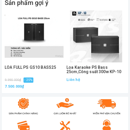
Sản phẩm gợi ý
LOA FULL PS GS10 BASS25
Loa Karaoke PS Bass
25cm,Công suất 300w KP-10
Liên hệ
9.990.000₫
- 25%
7.500.000₫