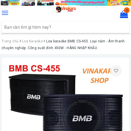
0
Toggle
navigation
Trang chủ
Loa Karaoke
Loa karaoke BMB CS-455. Loại nằm - Âm thanh
chuyên nghiệp. Công suất đỉnh 450W - HÀNG NHẬP KHẨU