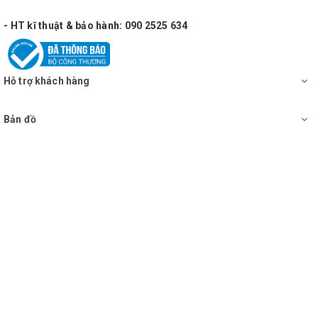
Áp suất âm thanh: 90 dB/W/m
- HT kĩ thuật & bảo hành: 090 2525 634
Độ nhạy tần số: 40-20 kHz
Trở kháng: 8Ω
Hỗ trợ khách hàng
Kích thước: 506(R) x 291(C) x 284(D) mm
Trọng lượng: 16 kg / 1 chiếc
Bản đồ
Xuất xứ: Bãi
Phụ kiện: Sách hướng dẫn sử dụng