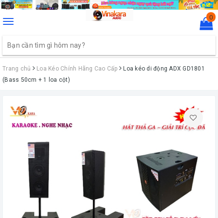
0
Toggle
navigation
Trang chủ
Loa Kéo Chính Hãng Cao Cấp
Loa kéo di động ADX GD1801
(Bass 50cm + 1 loa cột)