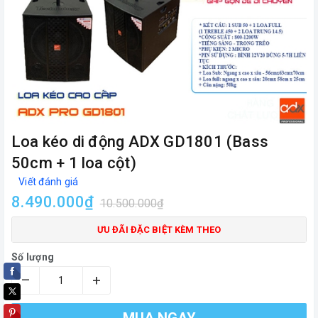
Loa kéo di động ADX GD1801 (Bass
50cm + 1 loa cột)
Viết đánh giá
8.490.000₫
10.500.000₫
ƯU ĐÃI ĐẶC BIỆT KÈM THEO
Số lượng
–
+
MUA NGAY