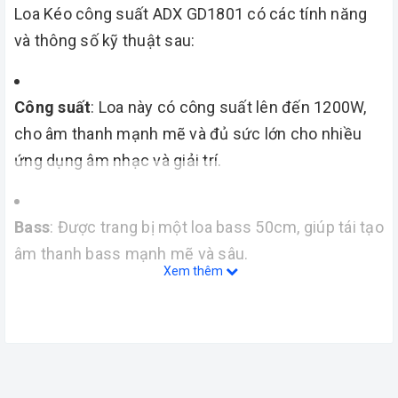
Loa Kéo công suất ADX GD1801 có các tính năng
và thông số kỹ thuật sau:
Công suất
: Loa này có công suất lên đến 1200W,
cho âm thanh mạnh mẽ và đủ sức lớn cho nhiều
ứng dụng âm nhạc và giải trí.
Bass
: Được trang bị một loa bass 50cm, giúp tái tạo
âm thanh bass mạnh mẽ và sâu.
Xem thêm
Kết nối đa năng
: Loa có khả năng kết nối với nhiều
thiết bị khác nhau như TV, điện thoại di động, máy
tính thông qua cổng 3.5mm hoặc kết nối Bluetooth