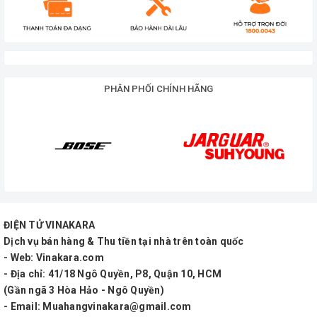
nhiều thiết bị âm thanh khác nhau.
Cổng USB và khe cắm thẻ nhớ
: Bạn có thể phát
nhạc từ các thiết bị lưu trữ USB hoặc thẻ nhớ.
PHÂN PHỐI CHÍNH HÃNG
Đài FM
: Có tích hợp đài FM để bạn có thể nghe các
đài phát thanh yêu thích.
Thời lượng pin
: Loa có thời lượng pin khoảng 5-7
ĐIỆN TỬ VINAKARA
giờ, tùy thuộc vào cường độ sử dụng. Nó cũng có
Dịch vụ bán hàng & Thu tiền tại nhà trên toàn quốc
thể được cấp nguồn từ mạng điện 220V hoặc bình
- Web: Vinakara.com
- Địa chỉ: 41/18 Ngô Quyền, P8, Quận 10, HCM
ắc quy 12V.
(Gần ngã 3 Hòa Hảo - Ngô Quyền)
- Email: Muahangvinakara@gmail.com