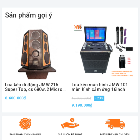
Sản phẩm gợi ý
Loa kéo di động JMW 216
Loa kéo màn hình JMW 101
Super Top, cs 680w, 2 Micro
màn hình cảm ứng 16inch
UHF, 9 loa
8.600.000₫
12.000.000₫
- 23%
1
9.190.000₫