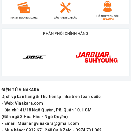
PHÂN PHỐI CHÍNH HÃNG
ĐIỆN TỬ VINAKARA
Dịch vụ bán hàng & Thu tiền tại nhà trên toàn quốc
- Web: Vinakara.com
- Địa chỉ: 41/18 Ngô Quyền, P8, Quận 10, HCM
(Gần ngã 3 Hòa Hảo - Ngô Quyền)
- Email: Muahangvinakara@gmail.com
- Mua hàng: 0932 671 248 Call/Zalo - 0974 731 062