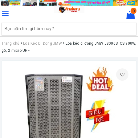
0
Toggle
navigation
Trang chủ
Loa Kéo Di Động JMW
Loa kéo di động JMW J8000S, CS 900W,
gỗ, 2 micro UHF