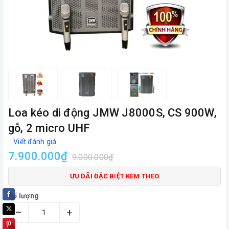
Loa kéo di động JMW J8000S, CS 900W,
gỗ, 2 micro UHF
Viết đánh giá
7.900.000₫
9.000.000₫
ƯU ĐÃI ĐẶC BIỆT KÈM THEO
Số lượng
–
+