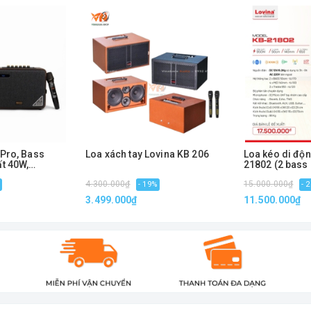
không dây giúp bạn kết nối với thiết bị di động mà khôn
.
a kỹ về yêu cầu cụ thể của bạn và thử nghiệm sản ph
ng hiệu loa kéo ra mắt mới nhất của hãng, được phân p
Pro, Bass
Loa xách tay Lovina KB 206
Loa kéo di độ
t 40W,
21802 (2 bass
, Kèm 2 Micro
4.300.000₫
15.000.000₫
- 19%
- 
3.499.000₫
11.500.000₫
áy tính dễ dàng bằng dây hoặc Bluetooth không dây
hát nhẹ, chất lượng
ng rõ ràng sẽ làm hài lòng tất cả khách hàng khó tính