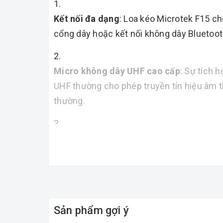
Kết nối đa dạng
: Loa kéo Microtek F15 cho
cổng dây hoặc kết nối không dây Bluetooth
Micro không dây UHF cao cấp
: Sự tích 
UHF thường cho phép truyền tín hiệu âm t
thường.
Âm thanh mạnh mẽ
: Với bass 40cm, loa
hát karaoke với chất âm hay và tiếng sáng 
Chất lượng âm thanh
: Việc đảm bảo chất
được đánh giá cao, đặc biệt đối với khách
Sản phẩm gợi ý