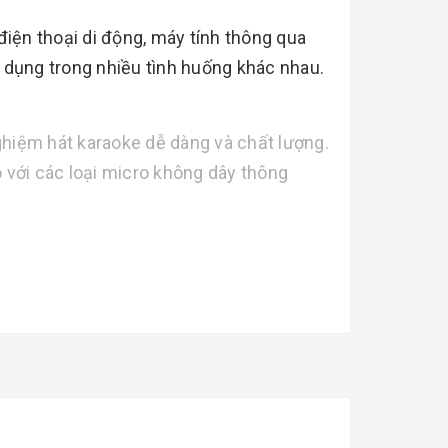
 điện thoại di động, máy tính thông qua
ử dụng trong nhiều tình huống khác nhau.
ghiệm hát karaoke dễ dàng và chất lượng.
 với các loại micro không dây thông
 Điều này phù hợp cho việc phát nhạc và
o âm thanh đội ngũ và tiếng sáng, rõ ràng