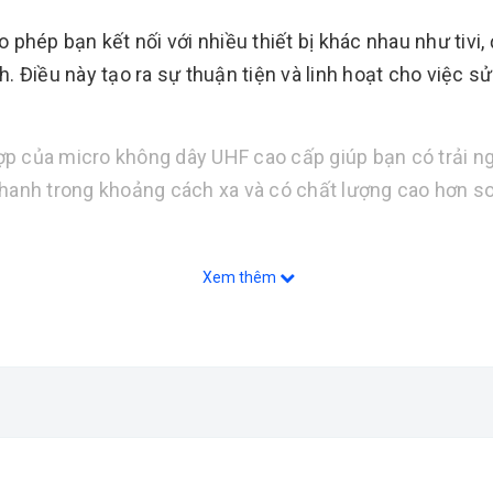
 phép bạn kết nối với nhiều thiết bị khác nhau như tivi,
. Điều này tạo ra sự thuận tiện và linh hoạt cho việc s
hợp của micro không dây UHF cao cấp giúp bạn có trải n
hanh trong khoảng cách xa và có chất lượng cao hơn so
Xem thêm
 này cung cấp âm thanh mạnh mẽ và tiếng bass đáng kể.
rõ ràng.
 lượng âm thanh là một điểm quan trọng. Khả năng tái tạ
 hàng khó tính.