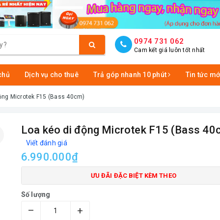
0974 731 062
Cam kết giá luôn tốt nhất
chủ
Dịch vụ cho thuê
Trả góp nhanh 10 phút
Tin tức mớ
động Microtek F15 (Bass 40cm)
Loa kéo di động Microtek F15 (Bass 40
Viết đánh giá
6.990.000₫
ƯU ĐÃI ĐẶC BIỆT KÈM THEO
Số lượng
–
+