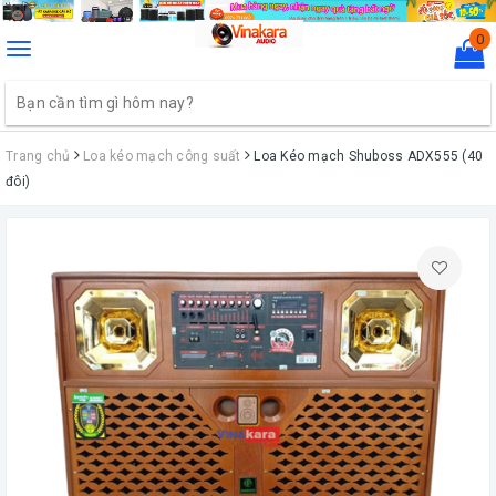
0
Toggle
navigation
Trang chủ
Loa kéo mạch công suất
Loa Kéo mạch Shuboss ADX555 (40
đôi)