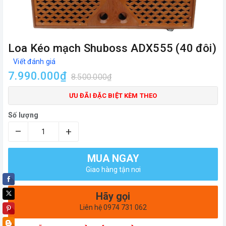
Loa Kéo mạch Shuboss ADX555 (40 đôi)
Viết đánh giá
7.990.000₫
8.500.000₫
ƯU ĐÃI ĐẶC BIỆT KÈM THEO
Số lượng
–
+
MUA NGAY
Giao hàng tận nơi
Hãy gọi
Liên hệ 0974 731 062