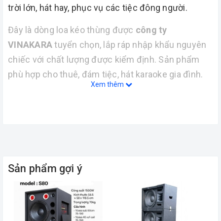
trời lớn, hát hay, phục vụ các tiệc đông người.
Đây là dòng loa kéo thùng được
công ty
VINAKARA
tuyển chọn, lắp ráp nhập khẩu nguyên
chiếc với chất lượng được kiểm định. Sản phẩm
phù hợp cho thuê, đám tiệc, hát karaoke gia đình.
Xem thêm
Đánh giá sản phẩm với chất lượng khó có loa kéo
nào sánh bằng.
Sản phẩm gợi ý