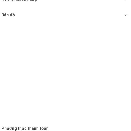
Bản đồ
Micro UHF cao cấp, hút âm tốt, ca trong trẻo
Phương thức thanh toán