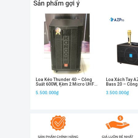
Sản phẩm gợi ý
Loa Kéo Thunder 40 – Công
Loa Xách Tay A
Suất 600W, Kèm 2 Micro UHF
Bass 20 – Công
Không Dây, Âm Thanh Mạnh
Karaoke Di Động
5.500.000₫
3.500.000₫
Mẽ