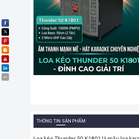
THÔNG TIN SẢN PHẨM
Loa kéo Thunder 50 K1801 là mẫu loa karao