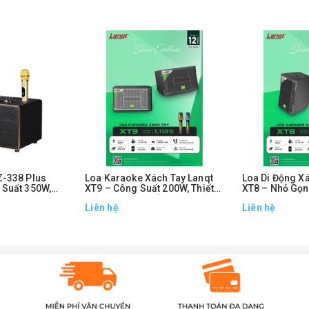
Z-338 Plus
Loa Karaoke Xách Tay Lanqt
Loa Di Động X
 Suất 350W,
XT9 – Công Suất 200W, Thiết
XT8 – Nhỏ Gọn
 Tiện Lợi
Kế Hiện Đại, Quẩy Cực Chất
200W, Kèm 2 M
Liên hệ
Liên hệ