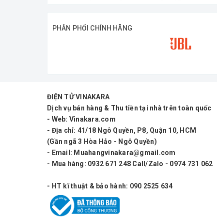
PHÂN PHỐI CHÍNH HÃNG
ĐIỆN TỬ VINAKARA
Thunder 50 K1801 sở hữu thiết kế hiện đại,
Dịch vụ bán hàng & Thu tiền tại nhà trên toàn quốc
nào. Thùng loa được gia công cứng cáp, tă
- Web: Vinakara.com
- Địa chỉ: 41/18 Ngô Quyền, P8, Quận 10, HCM
Hệ thống loa được tối ưu cho nhu cầu kara
(Gần ngã 3 Hòa Hảo - Ngô Quyền)
- Email: Muahangvinakara@gmail.com
Công suất 1000W giúp loa đáp ứng tốt cho 
- Mua hàng: 0932 671 248 Call/Zalo - 0974 731 062
Bộ 2 micro UHF không dây đi kèm cho khả n
- HT kĩ thuật & bảo hành: 090 2525 634
còn được trang bị nhiều cổng kết nối hiện
nhau.