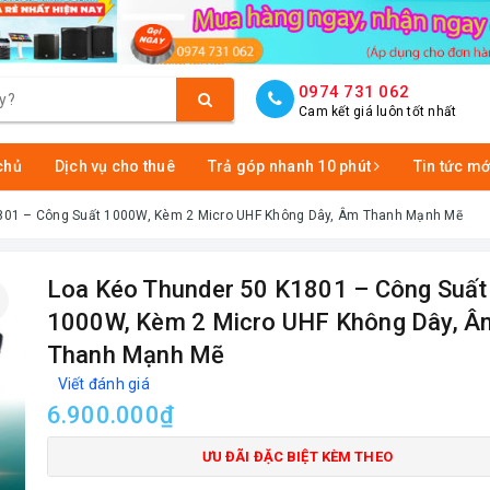
0974 731 062
Cam kết giá luôn tốt nhất
chủ
Dịch vụ cho thuê
Trả góp nhanh 10 phút
Tin tức mớ
801 – Công Suất 1000W, Kèm 2 Micro UHF Không Dây, Âm Thanh Mạnh Mẽ
Loa Kéo Thunder 50 K1801 – Công Suất
1000W, Kèm 2 Micro UHF Không Dây, Â
Thanh Mạnh Mẽ
Viết đánh giá
6.900.000₫
ƯU ĐÃI ĐẶC BIỆT KÈM THEO