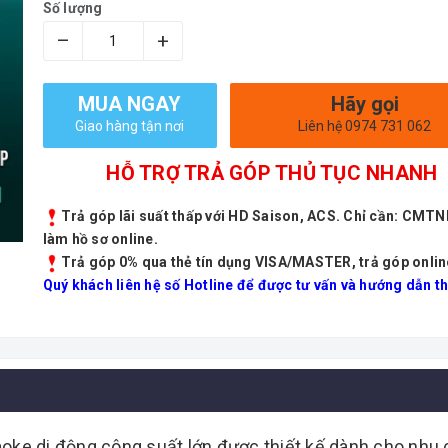
Số lượng
–
+
MUA NGAY
Hãy gọi
Giao hàng tận nơi
Liên hệ 0974 731 062
HỖ TRỢ TRẢ GÓP THỦ TỤC NHANH
Trả góp lãi suất thấp với HD Saison, ACS. Chỉ cần: CMT
làm hồ sơ online.
Trả góp 0% qua thẻ tín dụng VISA/MASTER, trả góp onlin
Quý khách liên hệ số Hotline để được tư vấn và hướng dẫn th
ke di động công suất lớn được thiết kế dành cho nhu cầu