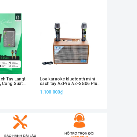
ách Tay Lanqt
Loa karaoke bluetooth mini
Loa Kéo Kara
, Công Suất
xách tay AZPro AZ-SG06 Plus
Hình 21 Inch 
icro UHF
kèm 2 micro không dây
Suất 300W RMS
1.100.000₫
Liên hệ
Năng