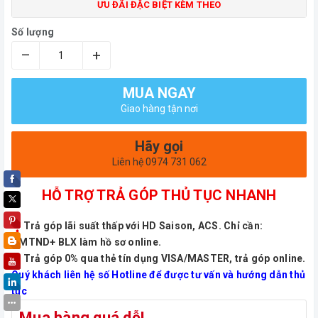
ƯU ĐÃI ĐẶC BIỆT KÈM THEO
Số lượng
–
+
MUA NGAY
Giao hàng tận nơi
Hãy gọi
Liên hệ 0974 731 062
HỖ TRỢ TRẢ GÓP THỦ TỤC NHANH
Trả góp lãi suất thấp với HD Saison, ACS. Chỉ cần:
CMTND+ BLX làm hồ sơ online.
Trả góp 0% qua thẻ tín dụng VISA/MASTER, trả góp online.
Quý khách liên hệ số Hotline để được tư vấn và hướng dẫn thủ
tục
Mua hàng quá dễ!