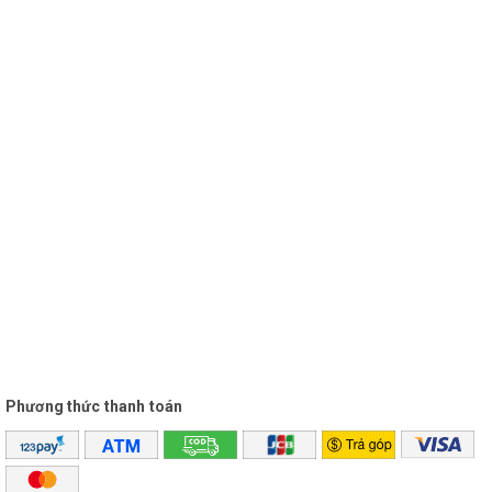
90dB / 1W / 1m
Công suất đầu vào (liên tục / tối đa)
200W / 400W / 1 loa
Trọng lượng
12.1 Kg / 1 loa
Kích thước
503 (R) x 321 (C) x 293 (S) mm
- Sản phẩm bảo hành: Thân máy 12 Tháng, Bình điện và
Micro 3 tháng. Đặc biệt: Khi hết thời hạn bảo hành chúng tôi
có thể hỗ trợ thêm cho quý khách nếu có nhu cầu.
Phương thức thanh toán
CHÍNH SÁCH MUA HÀNG
Đặc biệt, khi mua sắm sản phẩm tại Vinakara bạn sẽ được tư