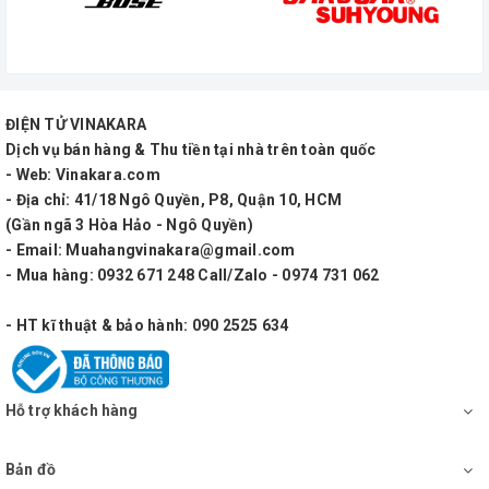
Thông số kỹ thuật
02 loa tweeter
đường kính 76.2 mm
ĐIỆN TỬ VINAKARA
02 loa squawker
Dịch vụ bán hàng & Thu tiền tại nhà trên toàn quốc
- Web: Vinakara.com
đường kính 76.2 mm
- Địa chỉ: 41/18 Ngô Quyền, P8, Quận 10, HCM
(Gần ngã 3 Hòa Hảo - Ngô Quyền)
01 loa woofer
- Email: Muahangvinakara@gmail.com
đường kính 254 mm
- Mua hàng: 0932 671 248 Call/Zalo - 0974 731 062
Trở kháng
- HT kĩ thuật & bảo hành: 090 2525 634
8 Ω
Đáp tần
Hỗ trợ khách hàng
45Hz ~ 20kHz (±3dB)
Bản đồ
Độ nhạy