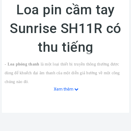
Loa pin cầm tay
Sunrise SH11R có
thu tiếng
- Loa phóng thanh
là một loại thiết bị
truyền thông
thường được
dùng để khuếch đại
âm thanh
của một diễn giả hướng về một công
chúng nào đó.
Xem thêm
- Loa phóng thanh đang được ưa chuộng hiện nay do tính di động tiện
lợi phục vụ cho bán hàng, hướng dẫn viên du lịch, tổ chức sự kiện