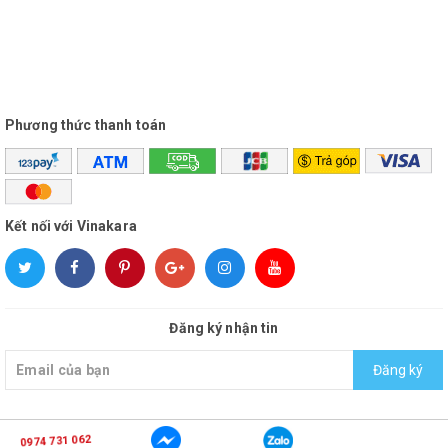
-Sử dụng đơn giản, tiện lợi, ai cũng có thể sử dụng
TÍNH NĂNG HỮU ÍCH
Phương thức thanh toán
-Phát nhạc to, rõ, thông báo ngoài trời chuyên nghiệp.
-Điều chỉnh âm lượng, tiếng còi hú. Để tăng tính linh động loa
có tích hợp cổng đọc thẻ nhớ, kết nối USB, jack 3.5 để có kết
Kết nối với Vinakara
nối với điện thoại.
-Một số dòng hiện nay có chức năng phát nhạc qua usb giúp
mở đi mở lại nhạc thu sẵn bằng usb
Đăng ký nhận tin
HƯỚNG DẪN SỬ DỤNG CƠ BẢN
Đăng ký
- Lắp pin vào - Bật Nguồn Loa - Gắn tay micro vào
0974 731 062
© Bản quyền thuộc về
vinakara