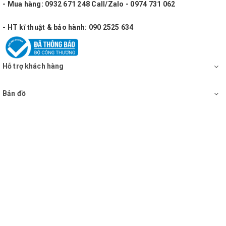
- Mua hàng: 0932 671 248 Call/Zalo - 0974 731 062
- HT kĩ thuật & bảo hành: 090 2525 634
Hỗ trợ khách hàng
Bản đồ
DỄ DÀNG SỬ DỤNG
-Loa phát thanh cầm tay hiện nay đều sử dụng 6 pin đại hoặc
xài pin tích hợp trong máy có thể tháo rời một cách dễ dàng,
thay pin đơn giản.
-Không đơn giản chỉ là một chiếc loa cầm tay, mà nó còn là
một thành viên quan trọng trong các hoạt động ngoài trời.