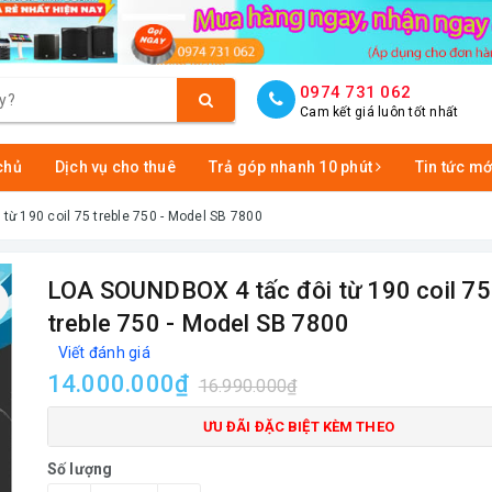
0974 731 062
Cam kết giá luôn tốt nhất
chủ
Dịch vụ cho thuê
Trả góp nhanh 10 phút
Tin tức mớ
ừ 190 coil 75 treble 750 - Model SB 7800
LOA SOUNDBOX 4 tấc đôi từ 190 coil 75
treble 750 - Model SB 7800
Viết đánh giá
14.000.000₫
16.990.000₫
ƯU ĐÃI ĐẶC BIỆT KÈM THEO
Số lượng