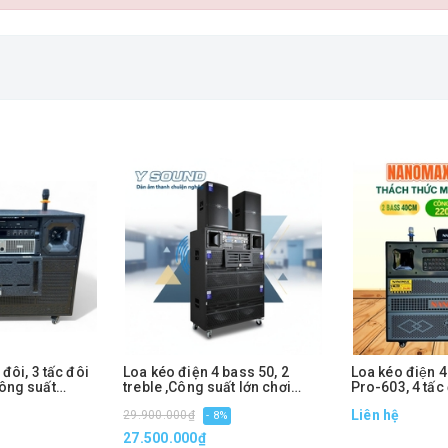
đôi, 3 tấc đôi
Loa kéo điện 4 bass 50, 2
Loa kéo điện
ông suất
treble ,Công suất lớn chơi
Pro-603, 4 tấc
ngoài trời
2200w
Liên hệ
29.900.000₫
- 8%
27.500.000₫