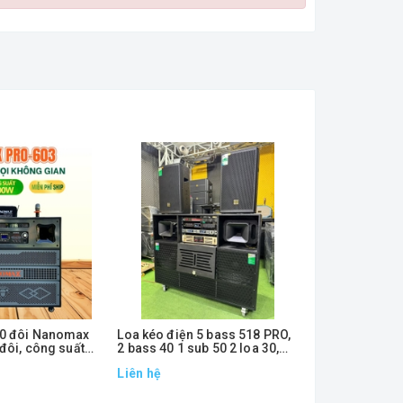
 40 đôi Nanomax
Loa kéo điện 5 bass 518 PRO,
Loa Kéo Điện
 đôi, công suất
2 bass 40 1 sub 50 2 loa 30,
218-LKD PRO,
kèm 2 full 40, 5000w
1800W-2000
Liên hệ
6.650.000₫