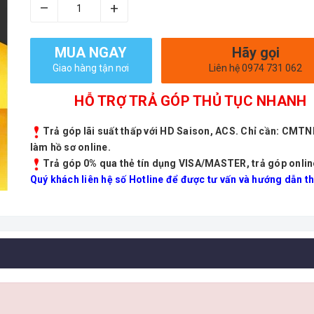
–
+
MUA NGAY
Hãy gọi
Giao hàng tận nơi
Liên hệ 0974 731 062
HỖ TRỢ TRẢ GÓP THỦ TỤC NHANH
Trả góp lãi suất thấp với HD Saison, ACS. Chỉ cần: CMT
làm hồ sơ online.
Trả góp 0% qua thẻ tín dụng VISA/MASTER, trả góp onlin
Quý khách liên hệ số Hotline để được tư vấn và hướng dẫn th