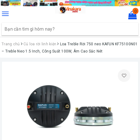
0
Toggle
navigation
Trang chủ
Củ loa rời linh kiện
Loa Treble Rời 750 neo KAFUN KF75100N01
– Treble Neo 1.5 Inch, Công Suất 100W, Âm Cao Sắc Nét