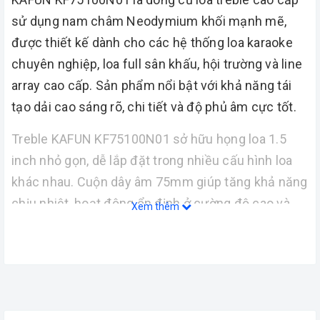
sử dụng nam châm Neodymium khối mạnh mẽ,
được thiết kế dành cho các hệ thống loa karaoke
chuyên nghiệp, loa full sân khấu, hội trường và line
array cao cấp. Sản phẩm nổi bật với khả năng tái
tạo dải cao sáng rõ, chi tiết và độ phủ âm cực tốt.
Treble KAFUN KF75100N01 sở hữu họng loa 1.5
inch nhỏ gọn, dễ lắp đặt trong nhiều cấu hình loa
khác nhau. Cuộn dây âm 75mm giúp tăng khả năng
chịu nhiệt, hoạt động ổn định ở cường độ cao và
Xem thêm
hạn chế méo tiếng khi vận hành liên tục.
Với độ nhạy lên tới 110dB cùng dải tần đáp ứng
rộng từ 900Hz – 18kHz, củ loa mang lại âm treble
sáng, thoáng và có độ chi tiết cao, phù hợp cho nhu