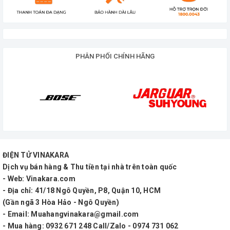
Độ nhạy: 110dB
Dải tần đáp ứng: 900Hz – 18kHz
PHÂN PHỐI CHÍNH HÃNG
Cuộn dây âm: 75mm / 3 inch
Nam châm: Neodymium khối cao cấp
Ứng dụng: Loa karaoke, loa full, line array, sân khấu,
hội trường
✅ Sao chép tiêu đề
ĐIỆN TỬ VINAKARA
Củ Loa Treble KAFUN KF75100N01 – Treble Neo
Dịch vụ bán hàng & Thu tiền tại nhà trên toàn quốc
1.5 Inch, Công Suất 100W, Âm Cao Sắc Nét
- Web: Vinakara.com
- Địa chỉ: 41/18 Ngô Quyền, P8, Quận 10, HCM
✅ Sao chép mô tả
(Gần ngã 3 Hòa Hảo - Ngô Quyền)
- Email: Muahangvinakara@gmail.com
KAFUN KF75100N01 là dòng củ loa treble cao cấp
- Mua hàng: 0932 671 248 Call/Zalo - 0974 731 062