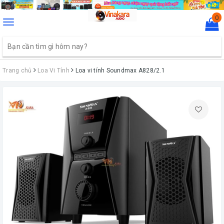
0
Toggle
navigation
Trang chủ
Loa Vi Tính
Loa vi tính Soundmax A828/2.1