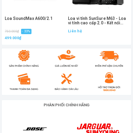
Loa siêu trầm: 138 x 252 x 200 mm.
Loa vệ tinh: 90 x 90 x 130 mm.
Loa SoundMax A600/2.1
Loa vi tính SunSure M63 - Loa
vi tính cao cấp 2.0 - Kết nối
Nguồn điện
: 220V - 50Hz.
bluetooth 5.0
Liên hệ
750.000₫
- 33%
Chất liệu
: Gỗ.
499.000₫
Trọng lượng
: 2kg.
Soundmax A828/2.1 cung cấp âm thanh ấn tượng
trong một thiết kế nhỏ gọn và phù hợp cho việc sử
dụng với máy tính hoặc nghe nhạc thông qua các
thiết bị khác nhau như USB, thẻ SD, và kết nối
Bluetooth. Nó cũng được trang bị các tính năng
điều chỉnh âm thanh cơ bản cho phép bạn tinh
PHÂN PHỐI CHÍNH HÃNG
chỉnh âm thanh theo ý muốn
Loa vi tính Soundmax A828/2.1