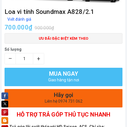
Loa vi tính Soundmax A828/2.1
Viết đánh giá
700.000₫
900.000₫
ƯU ĐÃI ĐẶC BIỆT KÈM THEO
Số lượng
–
+
MUA NGAY
Giao hàng tận nơi
Hãy gọi
Liên hệ 0974 731 062
HỖ TRỢ TRẢ GÓP THỦ TỤC NHANH
Trả góp lãi suất thấp với HD Saison, ACS. Chỉ cần: