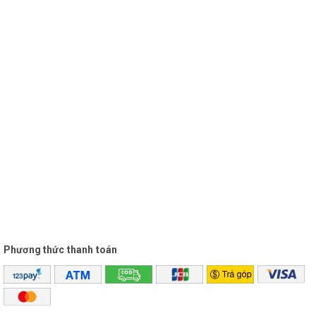
Tương thích ngõ
2.1
vào 2.1/5.1
Điều chỉnh âm
Volume, Bass,Treble,
thanh
Tổng công suất
20W (RMS)
Đáp ứng tần số
20Hz - 20KHz
Màu loa
Màu Đen
Phương thức thanh toán
Điều khiển từ xa
Có