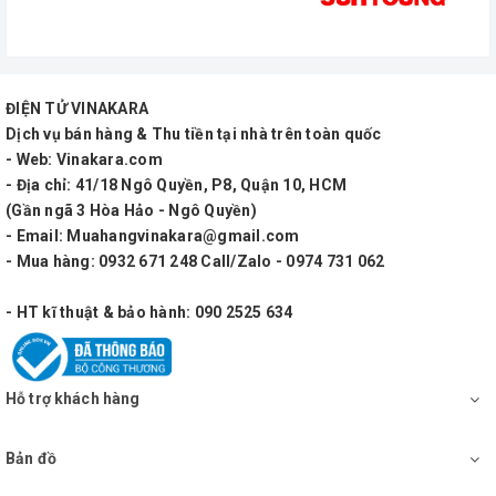
Tên sản phẩm
A-828
2.1 kênh, thùng loa màu
ĐIỆN TỬ VINAKARA
Hệ thống loa
đen
Dịch vụ bán hàng & Thu tiền tại nhà trên toàn quốc
- Web: Vinakara.com
- Địa chỉ: 41/18 Ngô Quyền, P8, Quận 10, HCM
2 loa vệ tinh, 1 loa siêu
(Gần ngã 3 Hòa Hảo - Ngô Quyền)
Cấu hình
trầm (Subwoofer)
- Email: Muahangvinakara@gmail.com
- Mua hàng: 0932 671 248 Call/Zalo - 0974 731 062
Chống nhiễm từ
có
- HT kĩ thuật & bảo hành: 090 2525 634
Jack RCA. Hỗ trợ USB/SD
Tín hiệu ngõ vào
Hỗ trợ khách hàng
Card 128GB, Bluetooth 5.0.
Bản đồ
Tín hiệu ngõ ra
Push Terminal