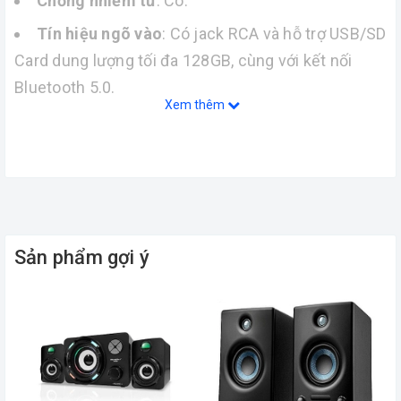
Chống nhiễm từ
: Có.
Tín hiệu ngõ vào
: Có jack RCA và hỗ trợ USB/SD
Card dung lượng tối đa 128GB, cùng với kết nối
Bluetooth 5.0.
Xem thêm
Tín hiệu ngõ ra
: Sử dụng Push Terminal.
Tương thích ngõ vào 2.1/5.1
: Hỗ trợ chế độ 2.1.
Điều chỉnh âm thanh
: Bao gồm điều chỉnh âm
lượng, Bass, và Treble.
Tổng công suất
: 20W (RMS).
Sản phẩm gợi ý
Đáp ứng tần số
: Từ 20Hz đến 20KHz.
Màu sắc
: Đen.
Điều khiển từ xa
: Có điều khiển từ xa.
Kích thước
: