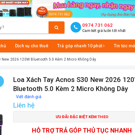
0974 731 062
Cam kết giá luôn tốt nhất
chủ
Dịch vụ cho thuê
Trả góp nhanh 10 phút
Tin tức mớ
0 New 2026 120W Bluetooth 5.0 Kèm 2 Micro Không Dây
Loa Xách Tay Acnos S30 New 2026 12
Bluetooth 5.0 Kèm 2 Micro Không Dây
Viết đánh giá
Liên hệ
ƯU ĐÃI ĐẶC BIỆT KÈM THEO
HỖ TRỢ TRẢ GÓP THỦ TỤC NHANH