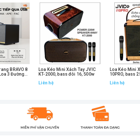
hát hay ngay không cần chỉnh
 dày, mượt và có chiều sâu
t khi hát gần loa
 nét, sạch và nổi bật hơn
hợp nhạc remix, EDM
ọng tốt, dễ hát
irang BRAVO 8
Loa Kéo Mini Xách Tay JVIC
Loa Kéo Mini 
giật lag
Loa 3 Đường
KT-2000, bass đôi 16, 500w
10PRO, bass 2
icro
Liên hệ
Liên hệ
lượng cao
 SONCA Mixer
ờ