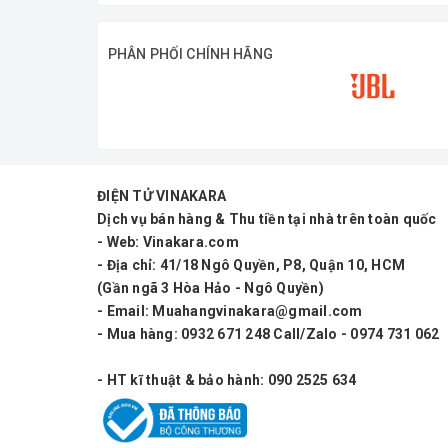
Công suất: 120W
Hệ thống loa: 2 loa full 7.5cm (3 inch)
PHÂN PHỐI CHÍNH HÃNG
Kết nối: Bluetooth 5.0, AUX, OTG
Micro: 2 micro không dây đi kèm
Pin: 4000mAh (~8 giờ sử dụng)
ĐIỆN TỬ VINAKARA
Chất liệu: thùng gỗ bọc da
Dịch vụ bán hàng & Thu tiền tại nhà trên toàn quốc
Ứng dụng: karaoke, nghe nhạc, du lịch,
- Web: Vinakara.com
- Địa chỉ: 41/18 Ngô Quyền, P8, Quận 10, HCM
Ứng Dụng
(Gần ngã 3 Hòa Hảo - Ngô Quyền)
- Email: Muahangvinakara@gmail.com
Karaoke gia đình, giải trí tại nhà
- Mua hàng: 0932 671 248 Call/Zalo - 0974 731 062
Mang đi du lịch, picnic, dã ngoại
- HT kĩ thuật & bảo hành: 090 2525 634
Hát nhóm, tiệc nhỏ ngoài trời
Livestream bán hàng, ca hát trên TikT