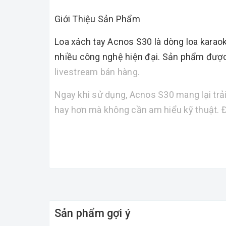
Giới Thiệu Sản Phẩm
Loa xách tay Acnos S30 là dòng loa karaok
nhiều công nghệ hiện đại. Sản phẩm được tố
livestream bán hàng.
Ngay khi sử dụng, Acnos S30 mang lại trải
hay hơn mà không cần am hiểu kỹ thuật. Đ
Ưu Điểm Nổi Bật
Thiết kế nhỏ gọn, trọng lượng nhẹ, dễ
Hệ thống 2 loa full 3 inch cho âm than
Thùng gỗ bọc da cao cấp giúp âm than
Âm thanh cân bằng: bass gọn, mid rõ, t
Sản phẩm gợi ý