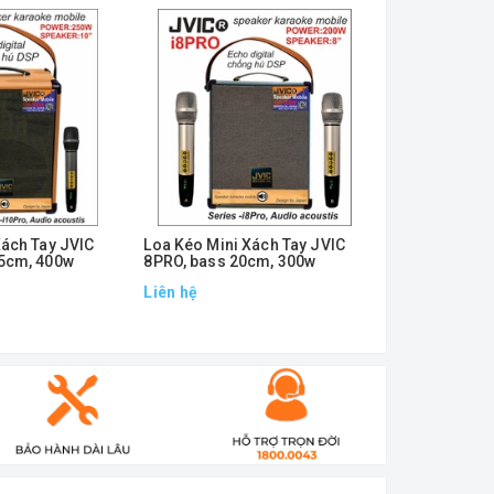
Xách Tay JVIC
Loa Kéo Mini Xách Tay JVIC
Loa Xách Tay
5cm, 400w
8PRO, bass 20cm, 300w
100W Bass 8 
Liên hệ
3.300.000₫