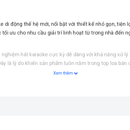
e di động thế hệ mới, nổi bật với thiết kế nhỏ gọn, tiệ
i ưu cho nhu cầu giải trí linh hoạt từ trong nhà đến ngoà
 nghiệm hát karaoke cực kỳ dễ dàng với khả năng xử lý 
ây là lý do khiến sản phẩm luôn nằm trong top loa bán 
Xem thêm
 dàng mang theo mọi nơi
h sống động, rõ ràng
h ấm, chắc và sang trọng
reble sáng, không chói