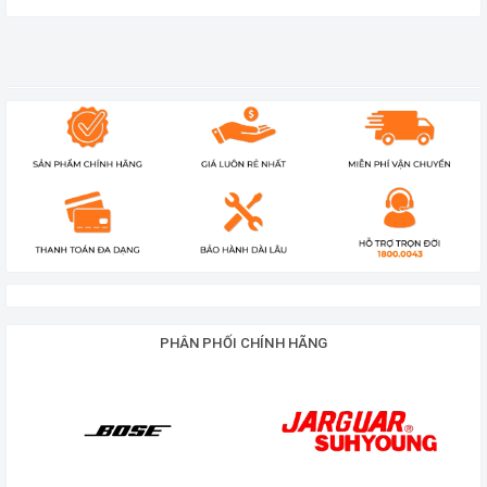
và mạnh mẽ để cung cấp hiệu suất âm thanh tốt
nhất cho hệ thống của mình?
Cục đẩy công suất HKsound HK D4x1600 là lựa
chọn lý tưởng cho bạn. Với công suất 1600W x 4
kênh, nó mang đến sức mạnh và đa dạng để đáp
ứng các nhu cầu âm thanh của bạn.
Cục đẩy công suất HKsound HK D4x1600 được
thiết kế để cung cấp công suất mạnh mẽ cho mỗi
kênh. Với công suất 1600W x 4 kênh, nó có khả
năng cung cấp đủ công suất cho các loa và thiết bị
PHÂN PHỐI CHÍNH HÃNG
âm thanh khác nhau.
Bất kể bạn sử dụng nó cho hệ thống âm thanh
trong sự kiện, quán karaoke, phòng thu hoặc các
ứng dụng khác, cục đẩy HK D4x1600 đảm bảo