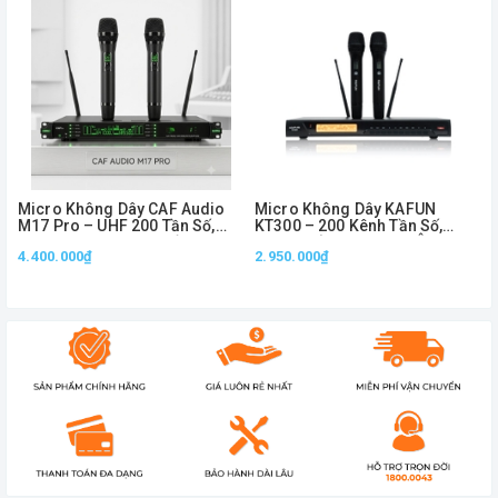
Micro Không Dây CAF Audio
Micro Không Dây KAFUN
M17 Pro – UHF 200 Tần Số,
KT300 – 200 Kênh Tần Số,
Chuyên Dùng Sân Khấu, Show
Sóng Khỏe Trên 60m, Âm
4.400.000₫
2.950.000₫
& Karaoke
Thanh Chuyên Nghiệp
4