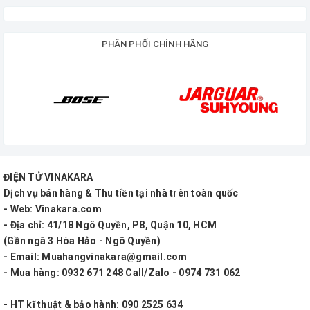
PHÂN PHỐI CHÍNH HÃNG
Tính năng nổi bật:
- Thiết kế sang trọng, đẹp, tinh tế
ĐIỆN TỬ VINAKARA
Dịch vụ bán hàng & Thu tiền tại nhà trên toàn quốc
- Chống hú rít, chống nhiễu cao cấp..
- Web: Vinakara.com
- Địa chỉ: 41/18 Ngô Quyền, P8, Quận 10, HCM
- Chỉnh nhiều tần số, bắt sóng mạnh..
(Gần ngã 3 Hòa Hảo - Ngô Quyền)
- Email: Muahangvinakara@gmail.com
Thông số kỹ thuật
- Mua hàng: 0932 671 248 Call/Zalo - 0974 731 062
BỘ PHÁT TÍN HIỆU
- HT kĩ thuật & bảo hành: 090 2525 634