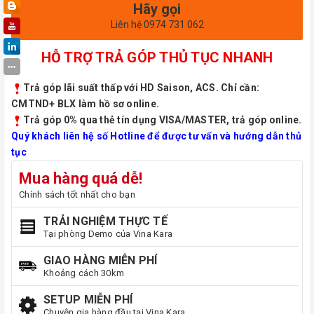
Hãy gọi
Liên hệ 0974 731 062
HỖ TRỢ TRẢ GÓP THỦ TỤC NHANH
Trả góp lãi suất thấp với HD Saison, ACS. Chỉ cần:
CMTND+ BLX làm hồ sơ online.
Trả góp 0% qua thẻ tín dụng VISA/MASTER, trả góp online.
Quý khách liên hệ số Hotline để được tư vấn và hướng dẫn thủ
tục
Mua hàng quá dễ!
Chính sách tốt nhất cho bạn
TRẢI NGHIỆM THỰC TẾ
Tại phòng Demo của Vina Kara
GIAO HÀNG MIỄN PHÍ
Khoảng cách 30km
SETUP MIỄN PHÍ
Chuyên gia hàng đầu tại Vina Kara