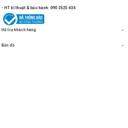
- HT kĩ thuật & bảo hành: 090 2525 634
Bên cạnh đó, đáp tuyến tần số của sản phẩm
khá rộng cho âm thanh phát ra trong và sáng hơn.
Độ nhạy cao giúp hút âm tốt, thu được những âm
Hỗ trợ khách hàng
thanh dù là nhỏ nhất, đem đến những trải nghiệm
ca hát thú vị cho người dùng. Micro sử dụng băng
Bản đồ
tần UHF (sóng siêu cao) đáp ứng 12 tần số tránh
trường hợp trùng hay nhiễu sóng.
Thông số kỹ thuật
- Sử dụng tần số UHF
- Kết nối: không dây sống UHF
- Sử dụng dãi âm 700 MHZ - 800 MHZ tần số UHF
cho độ ổn định cao.
- Đáp ứng tần số: 40Hz-15KHz