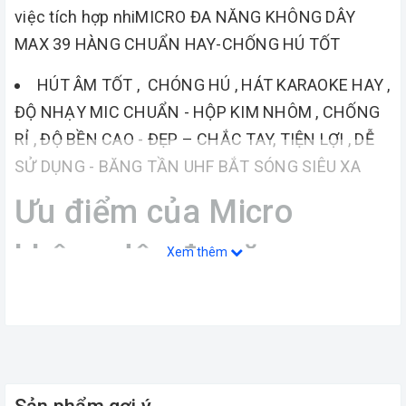
việc tích hợp nhiMICRO ĐA NĂNG KHÔNG DÂY
MAX 39 HÀNG CHUẨN HAY-CHỐNG HÚ TỐT
HÚT ÂM TỐT , CHÓNG HÚ , HÁT KARAOKE HAY ,
ĐỘ NHẠY MIC CHUẨN - HỘP KIM NHÔM , CHỐNG
RỈ , ĐỘ BỀN CAO - ĐẸP – CHẮC TAY, TIỆN LỢI , DỄ
SỬ DỤNG - BĂNG TẦN UHF BẮT SÓNG SIÊU XA
Ưu điểm của Micro
không dây đa năng cao
Xem thêm
cấp
đều chức năng thông minh, đa dụng trong một
chiếc Micro để phục vụ được nhiều mục đích khác
nhau hơn! Sau đây chính là những ưu điểm tuyệt