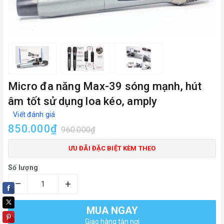
Micro đa năng Max-39 sóng mạnh, hút
âm tốt sử dụng loa kéo, amply
Viết đánh giá
850.000₫
960.000₫
ƯU ĐÃI ĐẶC BIỆT KÈM THEO
Số lượng
–
+
MUA NGAY
Giao hàng tận nơi