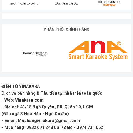
Micro MAX 39 nổi bật với thiết kế không dây, tiện
lợi, dễ sử dụng. Đầu thu nhỏ gọn không bị vướng
PHÂN PHỐI CHÍNH HÃNG
víu, giúp bạn có thể mang theo bất cứ đâu. Đầu
ăng ten nhỏ được làm bằng cao su. Sản phẩm thu
phát sóng mạnh và ổn định trong phạm vi hoạt
động từ 20 đến 35m
ĐIỆN TỬ VINAKARA
Đầu thu được trang bị cổng kết nối USB, sử dụng
Dịch vụ bán hàng & Thu tiền tại nhà trên toàn quốc
- Web: Vinakara.com
pin Lithium-ion mang lại thời gian sạc tốt hơn và
- Địa chỉ: 41/18 Ngô Quyền, P8, Quận 10, HCM
chu kỳ sạc xả nhiều hơn trước khi hỏng. Ngoài ra,
(Gần ngã 3 Hòa Hảo - Ngô Quyền)
đầu thu có thể sạc pin bằng nguồn điện DC
- Email: Muahangvinakara@gmail.com
- Mua hàng: 0932 671 248 Call/Zalo - 0974 731 062
5V/500mA.