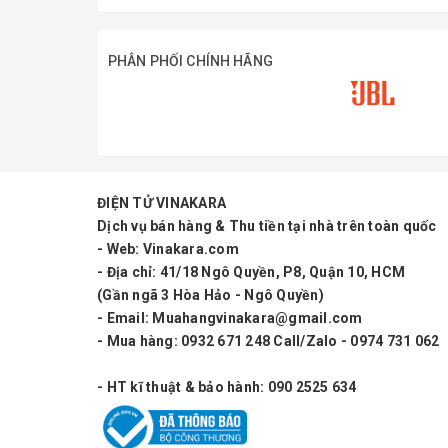
PHÂN PHỐI CHÍNH HÃNG
ĐIỆN TỬ VINAKARA
Dịch vụ bán hàng & Thu tiền tại nhà trên toàn quốc
- Web: Vinakara.com
- Địa chỉ: 41/18 Ngô Quyền, P8, Quận 10, HCM
(Gần ngã 3 Hòa Hảo - Ngô Quyền)
- Email: Muahangvinakara@gmail.com
Âm thanh trong trẻo, rõ
- Mua hàng: 0932 671 248 Call/Zalo - 0974 731 062
- HT kĩ thuật & bảo hành: 090 2525 634
Là dòng micro có dây cao cấp, được trang 
thống điều chỉnh âm tiên tiến, Micro này 