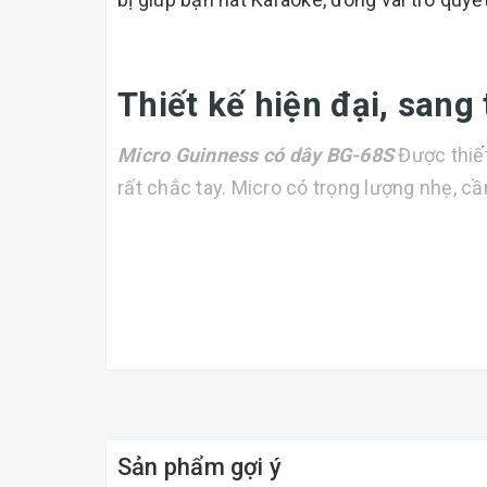
Thiết kế hiện đại, sang
Micro Guinness có dây BG-68S
Được thiết
rất chắc tay. Micro có trọng lượng nhẹ, cầ
Sản phẩm gợi ý