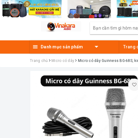
Danh mục sản phẩm
Trang 
Trang chủ
Micro có dây
Micro có dây Guinness BG-68S, kim 