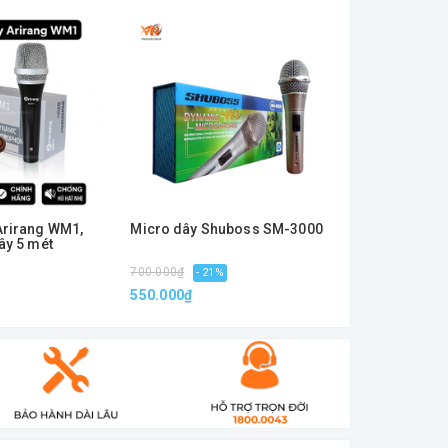
Arirang WM1,
Micro dây Shuboss SM-3000
Micro karaok
ây 5 mét
Tomahawk ( H
700.000₫
600.000₫
- 21%
- 35
550.000₫
390.000₫