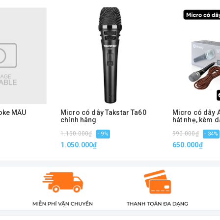
aoke MẪU
Micro có dây Takstar Ta60
Micro có dây 
chính hãng
hát nhẹ, kèm d
1.150.000₫
990.000₫
- 9%
- 34%
1.050.000₫
650.000₫