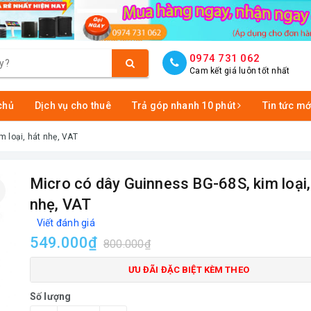
0974 731 062
Cam kết giá luôn tốt nhất
chủ
Dịch vụ cho thuê
Trả góp nhanh 10 phút
Tin tức mớ
loại, hát nhẹ, VAT
Micro có dây Guinness BG-68S, kim loại, 
nhẹ, VAT
Viết đánh giá
549.000₫
800.000₫
ƯU ĐÃI ĐẶC BIỆT KÈM THEO
Số lượng