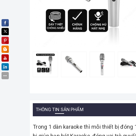
THÔNG TIN SẢN PHẨM
Trong 1 dàn karaoke thì mỗi thiết bị đóng
bị giúp bạn hát Karaoke, đóng vai trò quyế