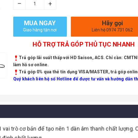
–
+
MUA NGAY
Hãy gọi
Giao hàng tận nơi
Liên hệ 0974 731 062
HỖ TRỢ TRẢ GÓP THỦ TỤC NHANH
Trả góp lãi suất thấp với HD Saison, ACS. Chỉ cần: CMT
làm hồ sơ online.
Trả góp 0% qua thẻ tín dụng VISA/MASTER, trả góp onlin
Quý khách liên hệ số Hotline để được tư vấn và hướng dẫn th
 1 vai trò cơ bản để tạo nên 1 dàn âm thanh chất lượng. 
t định chất lượng.