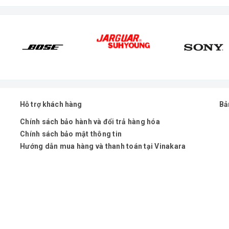
Hỗ trợ khách hàng
Bả
Chính sách bảo hành và đổi trả hàng hóa
Chính sách bảo mật thông tin
Hướng dẫn mua hàng và thanh toán tại Vinakara
 ràng
bị khả năng hút âm tốt vượt trội trong dòng micro có d
giúp giọng hát karaoke của bạn được phát ra trong trẻo,