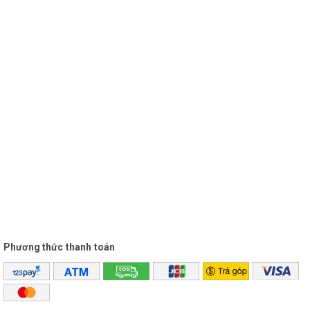
FG40 -18000Hz
Biến dạng <0.5%
Pin: pin AA( cho micro), pin sạc 3.7V 12000mAh
(cho đầu thu)
Thời gian sử dụng: 4-8 giờ (tùy loại pin và mức âm
lượng)
Phương thức thanh toán