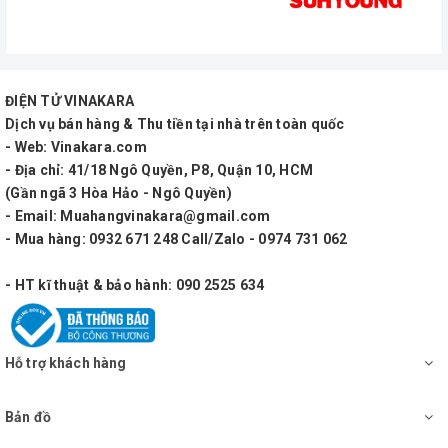
Thông số kỹ thuật:
ĐIỆN TỬ VINAKARA
Tần số: 667.50 – 696.00Mhz
Dịch vụ bán hàng & Thu tiền tại nhà trên toàn quốc
- Web: Vinakara.com
- Địa chỉ: 41/18 Ngô Quyền, P8, Quận 10, HCM
(Gần ngã 3 Hòa Hảo - Ngô Quyền)
Số kênh: tối đa 48 (có thể thay đổi ngẫu nhiên cho
- Email: Muahangvinakara@gmail.com
mỗi lần kết nối)
- Mua hàng: 0932 671 248 Call/Zalo - 0974 731 062
- HT kĩ thuật & bảo hành: 090 2525 634
Tần số ổn định: +/-10 ppm
Hỗ trợ khách hàng
Hiệu suất RF: 10dBm
Bản đồ