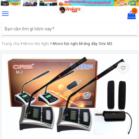
0
Toggle
navigation
Trang chủ
Micro Hội Nghị
Micro hội nghị không dây Oris M2