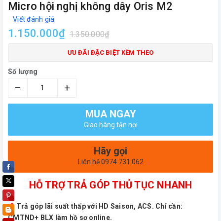
Micro hội nghị không dây Oris M2
Viết đánh giá
1.150.000₫
1.350.000₫
ƯU ĐÃI ĐẶC BIỆT KÈM THEO
Số lượng
–
+
MUA NGAY
Giao hàng tận nơi
Hãy gọi
Liên hệ 0974 731 062
HỖ TRỢ TRẢ GÓP THỦ TỤC NHANH
Trả góp lãi suất thấp với HD Saison, ACS. Chỉ cần:
CMTND+ BLX làm hồ sơ online.